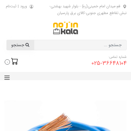
قم-میدان امام خمینی(ره) - بلوار شهید بهشتی-
ورود
|
ثبت‌نام
نبش تقاطع مطهری جنوبی-کالای برق پارسیان
جستجو
شماره تماس:
025-36648104
0