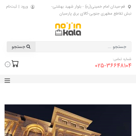
قم-میدان امام خمینی(ره) - بلوار شهید بهشتی-
ورود
|
ثبت‌نام
نبش تقاطع مطهری جنوبی-کالای برق پارسیان
جستجو
شماره تماس:
025-36648104
0