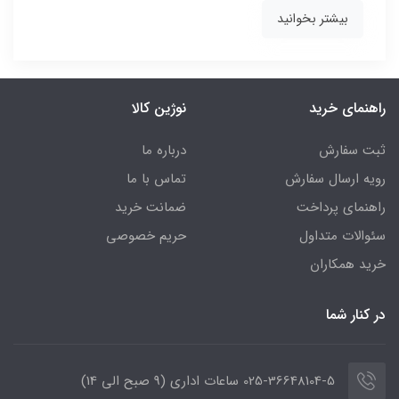
بیشتر بخوانید
راهنمای خرید
نوژین کالا
ثبت سفارش
درباره ما
رویه ارسال سفارش
تماس با ما
راهنمای پرداخت
ضمانت خرید
سئوالات متداول
حریم خصوصی
خرید همکاران
در کنار شما
025-36648104-5 ساعات اداری (9 صبح الی 14)