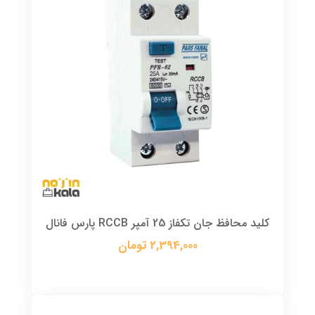
کلید محافظ جان تکفاز 25 آمپر RCCB پارس فانال
2,394,000 تومان