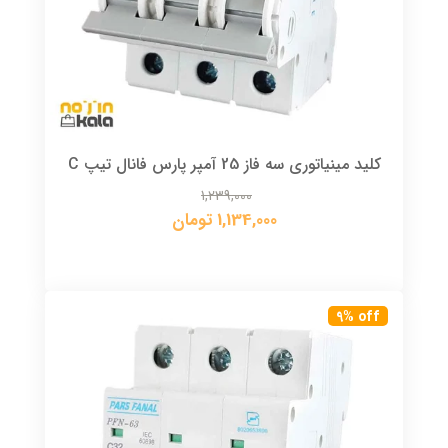
کلید مینیاتوری سه فاز 25 آمپر پارس فانال تیپ C
1,239,000
1,134,000 تومان
9% off