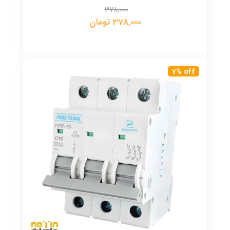
378,000
378,000 تومان
7% off