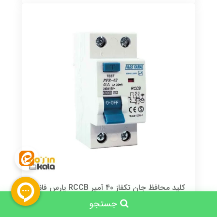
کلید محافظ جان تکفاز 40 آمپر RCCB پارس فانال
2,982,000 تومان
جستجو