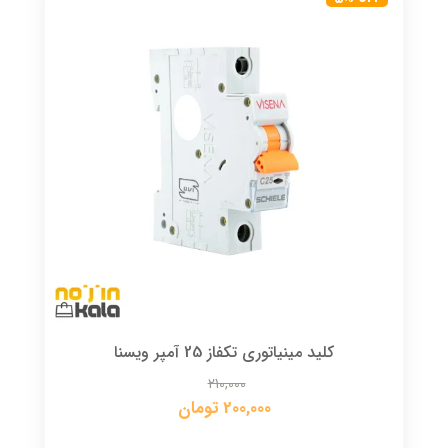
کلید مینیاتوری تکفاز 25 آمپر ویسنا
210,000
200,000 تومان