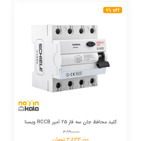
9% off
کلید محافظ جان سه فاز 25 آمپر RCCB ویسنا
3,990,000
3,633,000 تومان