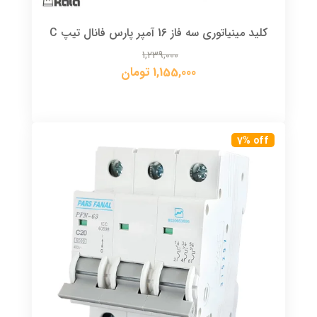
کلید مینیاتوری سه فاز 16 آمپر پارس فانال تیپ C
1,239,000
1,155,000 تومان
7% off