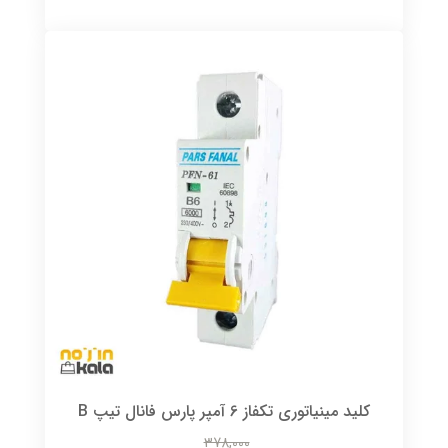
کلید مینیاتوری تکفاز 6 آمپر پارس فانال تیپ B
378,000