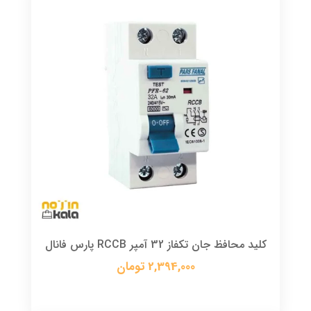
کلید محافظ جان تکفاز 32 آمپر RCCB پارس فانال
2,394,000 تومان