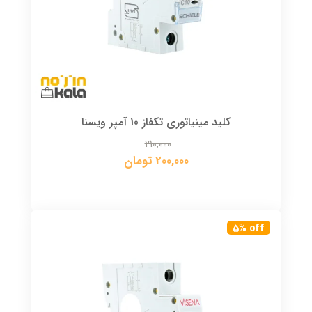
کلید مینیاتوری تکفاز 10 آمپر ویسنا
210,000
200,000 تومان
5% off