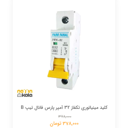
کلید مینیاتوری تکفاز 32 آمپر پارس فانال تیپ B
378,000
378,000 تومان