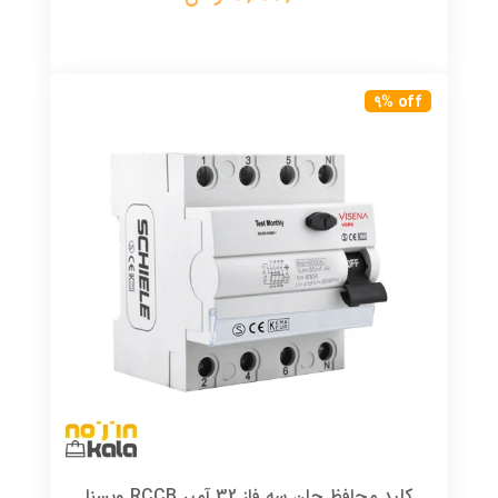
9% off
کلید محافظ جان سه فاز 32 آمپر RCCB ویسنا