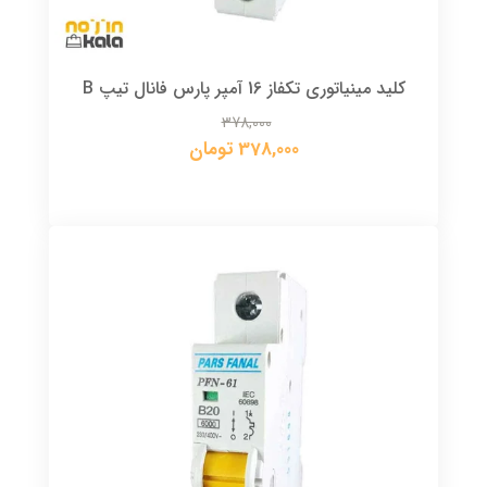
کلید مینیاتوری تکفاز 16 آمپر پارس فانال تیپ B
378,000
378,000 تومان