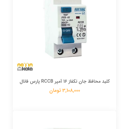
کلید محافظ جان تکفاز 16 آمپر RCCB پارس فانال
3,108,000 تومان