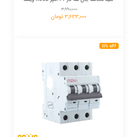
3,990,000
3,633,000 تومان
11% off