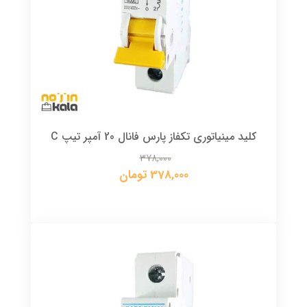
کلید مینیاتوری تکفاز پارس فانال 20 آمپر تیپ C
378,000
378,000 تومان