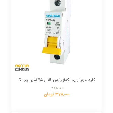
کلید مینیاتوری تکفاز پارس فانال 25 آمپر تیپ C
378,000
378,000 تومان