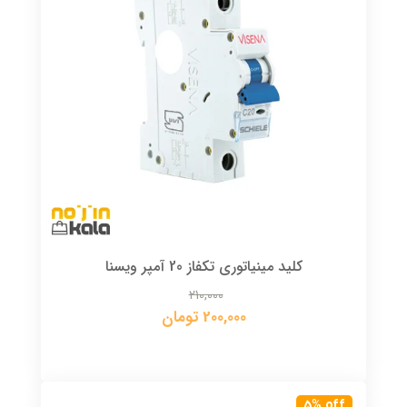
کلید مینیاتوری تکفاز 20 آمپر ویسنا
210,000
200,000 تومان
5% off