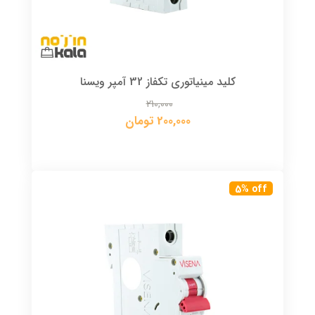
کلید مینیاتوری تکفاز 32 آمپر ویسنا
210,000
200,000 تومان
5% off