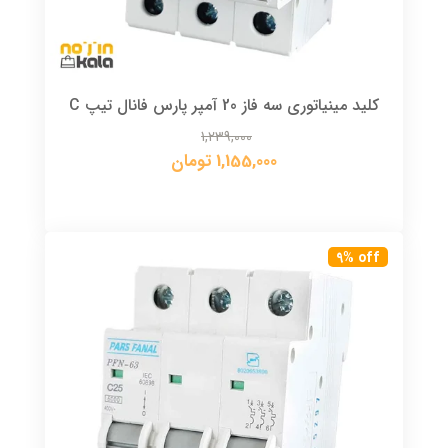
کلید مینیاتوری سه فاز 20 آمپر پارس فانال تیپ C
1,239,000
1,155,000 تومان
9% off