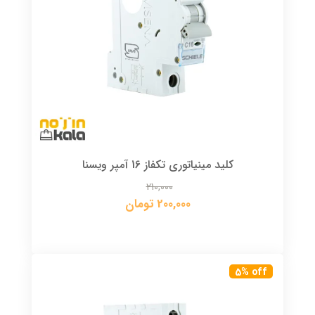
کلید مینیاتوری تکفاز 16 آمپر ویسنا
210,000
200,000 تومان
5% off