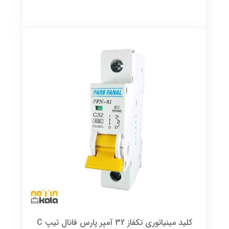
کلید مینیاتوری تکفاز 32 آمپر پارس فانال تیپ C