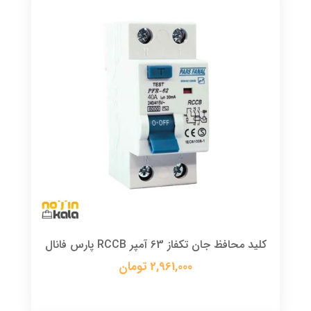
کلید محافظ جان تکفاز 63 آمپر RCCB پارس فانال
2,961,000 تومان