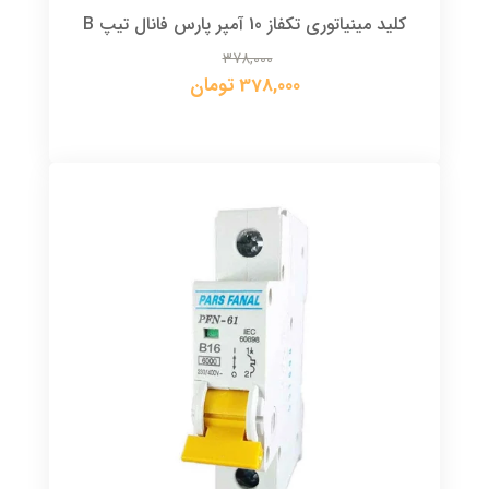
کلید مینیاتوری تکفاز 10 آمپر پارس فانال تیپ B
378,000
378,000 تومان