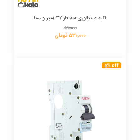
کلید مینیاتوری سه فاز 32 آمپر ویسنا
590,000
530,000 تومان
5% off