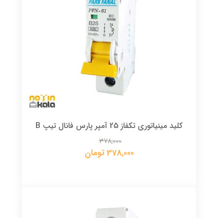
کلید مینیاتوری تکفاز 25 آمپر پارس فانال تیپ B
378,000
378,000 تومان