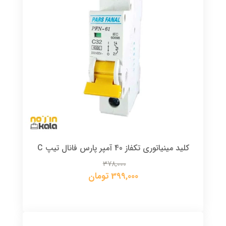
کلید مینیاتوری تکفاز 40 آمپر پارس فانال تیپ C
378,000
399,000 تومان