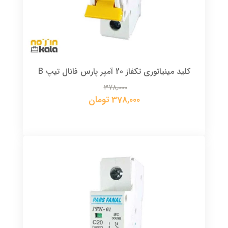
کلید مینیاتوری تکفاز 20 آمپر پارس فانال تیپ B
378,000
378,000 تومان