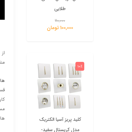
طلایی
110,000
100,000 تومان
0
از 
منق
10٪
10٪
ها
قس
کار
مس 
هاد
کلید پریز آسیا الکتریک
کلید 
مدل کریستال سفید-
مدل 