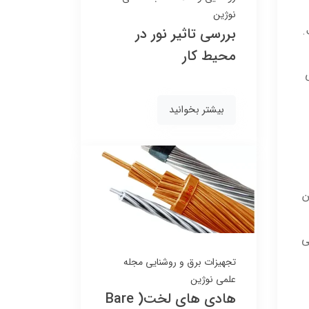
نوژین
13,083,000
13,818,000
.
بررسی تاثیر نور در
12,390,000 تومان
12,390,000 تومان
محیط کار
بیشتر بخوانید
ن
ی
تجهیزات برق و روشنایی
مجله
علمی نوژین
هادی های لخت( Bare