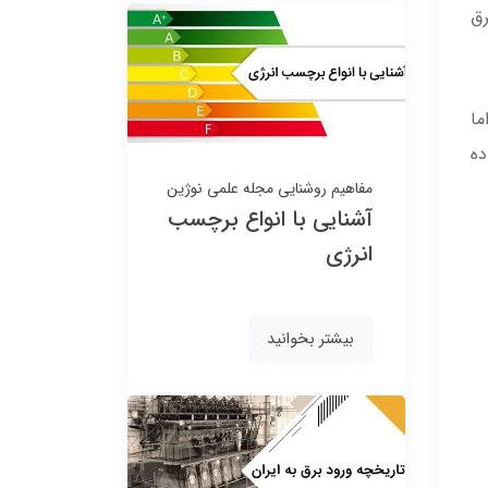
رق
140,000
140,000
130,000 تومان
130,000 تومان
ا
ده
مفاهیم روشنایی
مجله علمی نوژین
آشنایی با انواع برچسب
انرژی
بیشتر بخوانید
مهتابی اضطراری شارژی
مهتابی شارژی LED مدل
LED مدل KY-722-A
715-DP