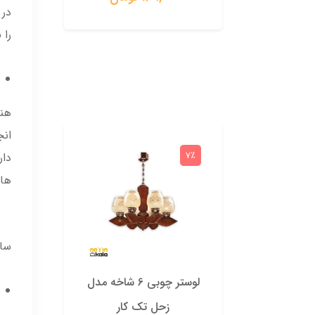
در 
سی دار
را 
7٪
7٪
دار
هادی آ
سایز 16 آ
لوستر چوبی 6 شاخه مدل
زحل تک کار