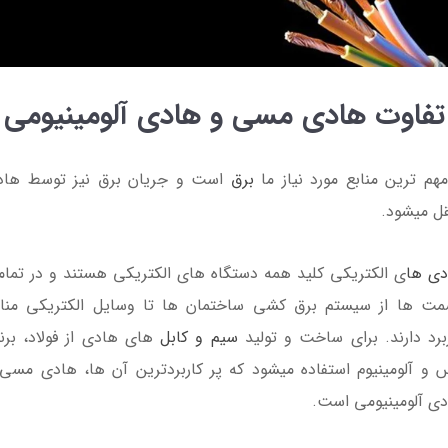
کروم
140,000
130,000 تومان
110,000
100,00 تومان
تفاوت هادی مسی و هادی آلومینیومی
مهم ترین منابع مورد نیاز ما
برق
است و جریان برق نیز توسط هاد
ل میشود.
8٪
دی ها
ی الکتریکی کلید همه دستگاه های الکتریکی هستند و در تما
مت ها از سیستم برق کشی ساختمان ها تا وسایل الکتریکی مناز
برد دارند. برای ساخت و تولید
سیم و کابل
های هادی از فولاد، برن
و آلومینیوم استفاده میشود که پر کاربردترین آن ها، هادی مسی
ی آلومینیومی است.
پریز آسیا الکتریک
کلید پریز آسیا الکتریک
کریستال صدفی
مدل یاقوت مشکی طلایی