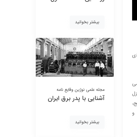
140,000
140,000
130,000 تومان
130,000 تومان
بیشتر بخوانید
ی
8٪
8٪
می
مجله علمی نوژین
وقایع نامه
ل
آشنایی با پدر برق ایران
ج،
 و
بیشتر بخوانید
کلید پریز آسیا الکتریک
کلید پریز آسیا الکتریک
مدل یاقوت سفید طلایی
مدل یاقوت بژ