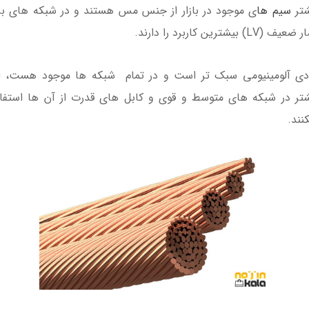
تر
سیم ها
ی موجود در بازار از جنس مس هستند و در شبکه های ب
140,000
110,000
ف (LV) بیشترین کاربرد را دارند.
100,00 تومان
130,000 تومان
دی آلومینیومی سبک تر است و در تمام شبکه ها موجود هست، ام
تر در شبکه های متوسط و قوی و کابل های قدرت از آن ها استفا
نند.
پک ریسه نواری RGB
مهتابی اضطراری شارژی
برنامه پذیر 12 ولتی ( آی
LED ویداسی مدل WD-