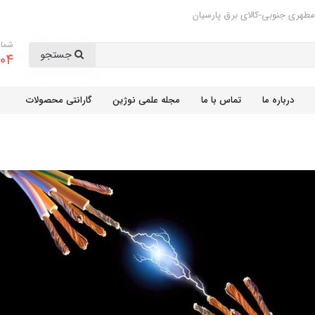
مطهری جنوبی-کالای برق پارسیان
شمار
جستجو
04
درباره ما
تماس با ما
مجله علمی نوژین
گارانتی محصولات
8٪
پریز آسیا الکتریک
کلید پریز آسیا الکتریک
ریستال نقره ای-
مدل یاقوت بژ