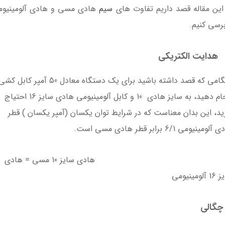
این مقاله قصد داریم تفاوت های
سیم
هادی مسی و هادی آلومینیو
 ) + ریموت کنترلر
838T
برسی کنیم.
ناموجود
ناموجود
هدایت الکتریکی
هنگامی که قصد داشته باشید برای یک دستگاه معادل 50 آمپر کابل کش
انجام دهید، به سایز هادی 10 و کابل آلومینیومی هادی سایز 16 احتیاج
11٪
ید، این بدان معناست که در شرایط توان یکسان (آمپر یکسان ) قطر
لومینیومی 6/1 برابر قطر هادی مسی است.
هادی سایز 10 مسی = هادی
لومینیومی
لوستر چوبی 6 شعله مدل
لوستر چوبی 3 شاخه مدل
چگالی
بیتا تک کار
کلاسیک تک کار