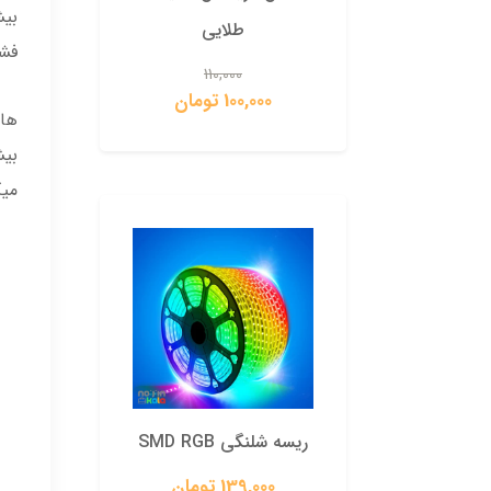
بیش
طلایی
فشار ضعی
0
110,000
100,000 تومان
ها
بیش
میک
ریسه شلنگی SMD RGB
139,000 تومان