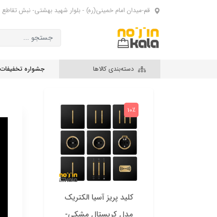
قم-میدان امام خمینی(ره) - بلوار شهید بهشتی- نبش تقاطع 
دسته‌بندی کالاها
جشواره تخفیفات
10٪
10٪
کلید پریز آسیا الکتریک
کلید 
مدل کریستال مشکی-
مدل ک