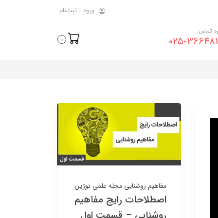
ورود
|
ثبت‌نام
ه تماس:
025-366481
0
8٪
8٪
مفاهیم روشنایی
مجله علمی نوژین
اصطلاحات رایج مفاهیم
کلید پریز آسیا الکتریک
کلید پریز آسیا الکتریک
روشنایی – قسمت اول
مدل نگین مشکی-بژ
مدل یاقوت سفید طلایی