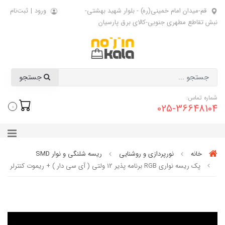
قم-میدان امام خمینی(ره) - بلوار شهید بهشتی-
ورود
|
ثبت‌نام
نبش تقاطع مطهری جنوبی-کالای برق پارسیان
جستجو
شماره تماس:
025-36648104
0
خانه
نورپردازی و روشنایی
ریسه شلنگی و نوار SMD
پک ریسه نواری RGB برنامه پذیر 12 ولتی ( آی سی دار ) + ریموت کنترلر