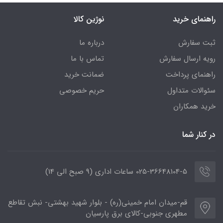
راهنمای خرید
نوژین کالا
ثبت سفارش
درباره ما
رویه ارسال سفارش
تماس با ما
راهنمای پرداخت
ضمانت خرید
سئوالات متداول
حریم خصوصی
خرید همکاران
در کنار شما
025-36648104-5 ساعات اداری (9 صبح الی 14)
قم-میدان امام خمینی(ره) - بلوار شهید بهشتی- نبش تقاطع
مطهری جنوبی-کالای برق پارسیان