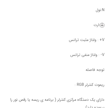
N:نول
:ارت
V+ : ولتاژ مثبت ترانس
V- : ولتاژ منفی ترانس
توجه: فاصله
ریموت کنترلر RGB :
دارای یک دستگاه مرکزی کنترلر ( برنامه ی ریسه یا رقص نور را
برعهده دارد)