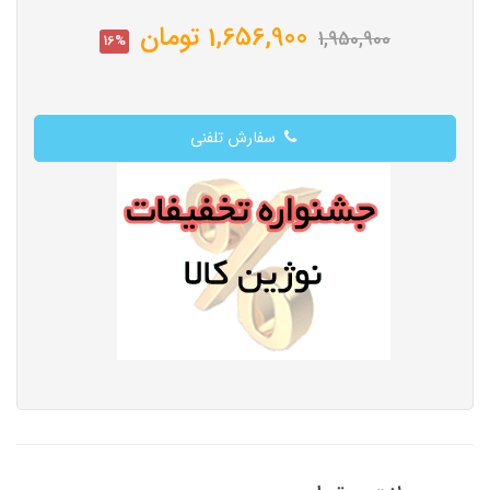
1,656,900
تومان
1,950,900
16%
سفارش تلفنی