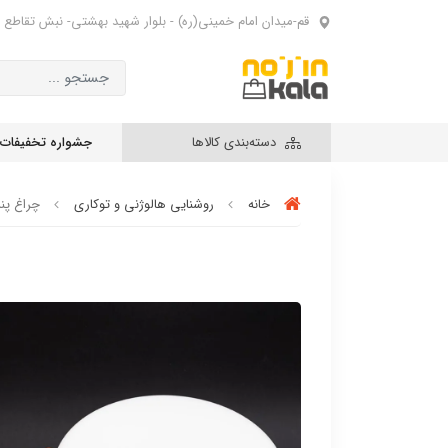
قم-میدان امام خمینی(ره) - بلوار شهید بهشتی- نبش تقاطع 
دسته‌بندی کالاها
جشواره تخفیفات
خانه
روشنایی هالوژنی و توکاری
چراغ پنل SMD توکار مدل فول لایت 24 وات R