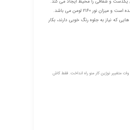
 یکدست و شفافی را محیط ایجاد می کند.
گاه ها، بوتیک و محیط هایی که نیاز به جلوه رنگ خوبی دارند، بکار
رقکار من برشهای سقف پارکینگ 6 سانتی بریده بود. من هیچ چراغ پر نوری گیرم نمی امد که به گرد بر 6 بخوره ولی چراغ 24 وات متغییر نوژین کار منو راه انداخت. فقط کاش