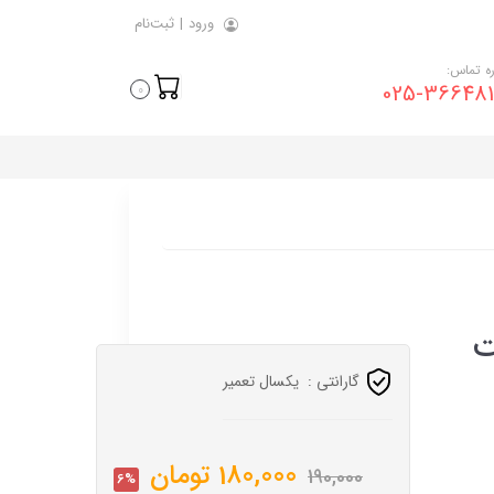
ورود
|
ثبت‌نام
ه تماس:
025-366481
0
یت
گارانتی :
یکسال تعمیر
180,000
تومان
190,000
6%