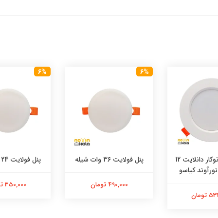
6%
6%
چراغ LED توکار دانلایت 12
پنل فولایت 36 وات شیله
پنل فولایت 24 وات شیله
ورآوند کیاسو
490,000 تومان
350,000 تومان
تومان