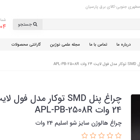
مطهری جنوبی-کالای برق پارسیان
شمار
جستجو
04
درباره ما
تماس با ما
مجله علمی نوژین
گارانتی محصولات
APL-PB-2508
چراغ پنل SMD توکار مدل فول لا
24 وات APL-PB-2508R
چراغ هالوژن سایز شو اسلیم 24 وات