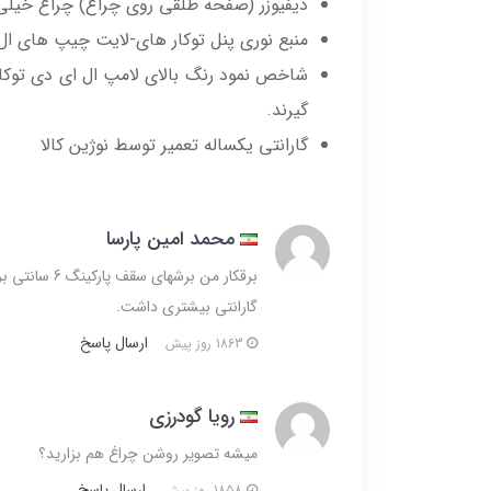
دیفیوزر (صفحه طلقی روی چراغ) چراغ خیلی
منبع نوری پنل توکار های-لایت چیپ های ال ای دی میباشد که باعث
گیرند.
گارانتی یکساله تعمیر توسط نوژین کالا
محمد امین پارسا
گارانتی بیشتری داشت.
ارسال پاسخ
1863 روز پیش
رویا گودرزی
میشه تصویر روشن چراغ هم بزارید؟
ارسال پاسخ
1858 روز پیش