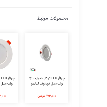
محصولات مرتبط
 سقفی توکار شیله
چراغ LED توکار دانلایت 16
مدل COB دانلایت 30 وات
وات مدل نورآوند کیاسو
وات مدل ن
VSFCOB-30
723,000 تومان
533,000 
2,700,00 تومان