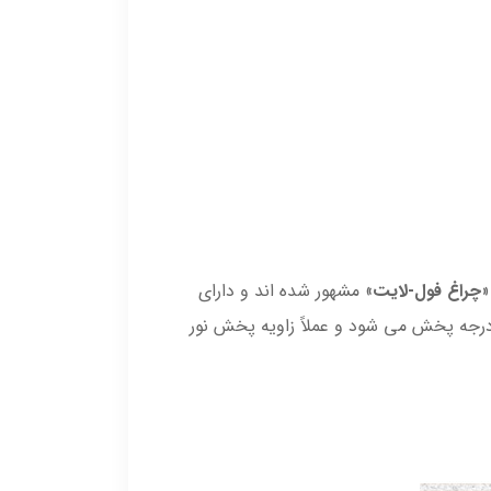
«
چراغ
فول-لایت
» مشهور شده اند و دارای
وزر منحنی شکل هستند که روی تمام سطح بیرونی چراغ را می پوشاند. یعنی نور در تمام جهات و در زاویه 180 درجه پخش می شود و عملاً زاویه پخش نور