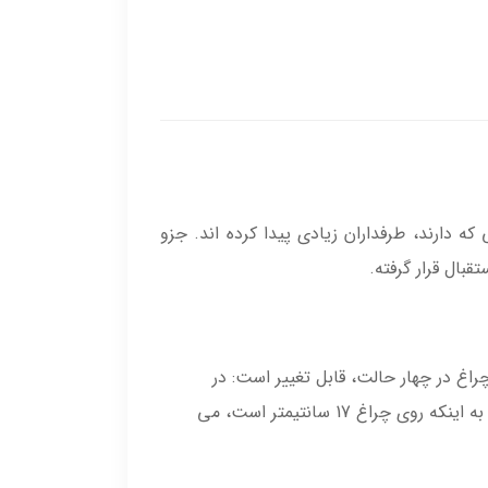
جدید متفاوتی که دارند، طرفداران زیادی پیدا کرده اند. جزو
ال قرار گرفته.
راغ در چهار حالت، قابل تغییر است: در
حالت اول مناسب برای برش 5 سانتیمتری و در حال دوم تا چهارم مناسب برای برش 8، 11 و 15 سانتیمتری. با توجه به اینکه روی چراغ 17 سانتیمتر است، می