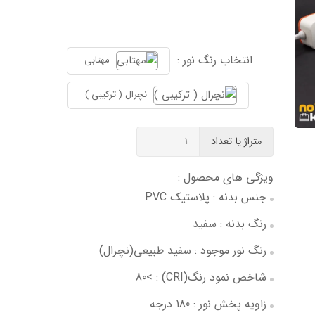
انتخاب رنگ نور :
مهتابی
نچرال ( ترکیبی )
متراژ یا تعداد
ویژگی های محصول :
جنس بدنه : پلاستیک PVC
رنگ بدنه : سفید
رنگ نور موجود : سفید طبیعی(نچرال)
شاخص نمود رنگ(CRI) : >80
زاویه پخش نور : 180 درجه