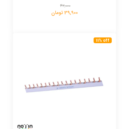
42,000
39,900 تومان
11% off