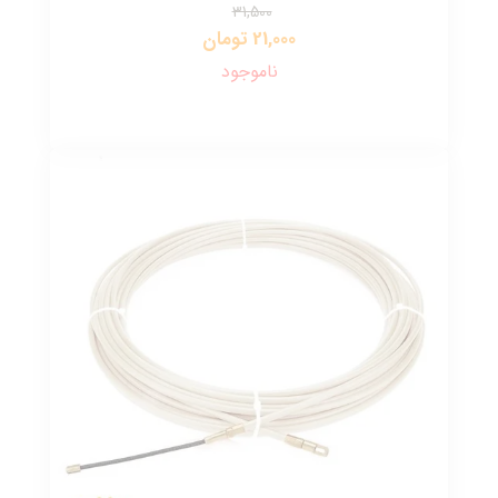
31,500
21,000 تومان
ناموجود