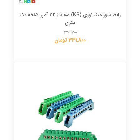
رابط فیوز مینیاتوری (KS) سه فاز 32 آمپر شاخه یک
متری
371,700
331,800 تومان