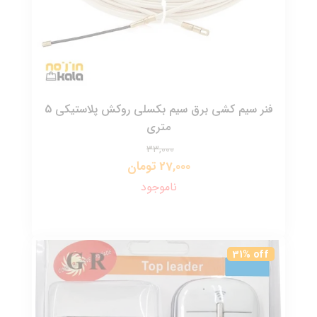
فنر سیم کشی برق سیم بکسلی روکش پلاستیکی 5
متری
33,000
27,000 تومان
ناموجود
31% off