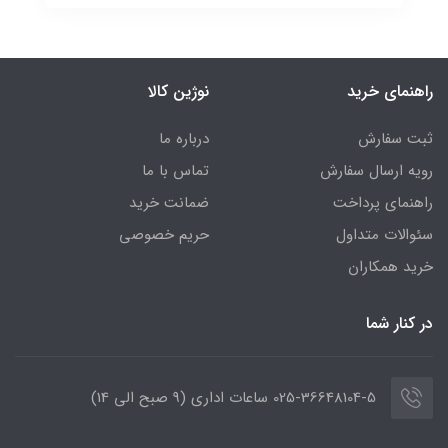
راهنمای خرید
نوژین کالا
ثبت سفارش
درباره ما
رویه ارسال سفارش
تماس با ما
راهنمای پرداخت
ضمانت خرید
سئوالات متداول
حریم خصوصی
خرید همکاران
در کنار شما
025-36648104-5 ساعات اداری (9 صبح الی 14)