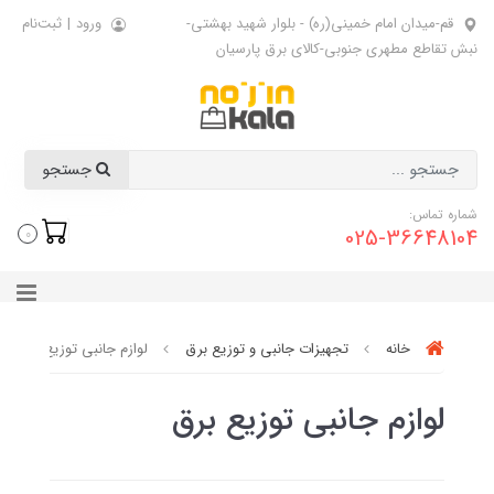
قم-میدان امام خمینی(ره) - بلوار شهید بهشتی-
ورود
|
ثبت‌نام
نبش تقاطع مطهری جنوبی-کالای برق پارسیان
جستجو
شماره تماس:
025-36648104
0
خانه
تجهیزات جانبی و توزیع برق
لوازم جانبی توزیع برق
لوازم جانبی توزیع برق