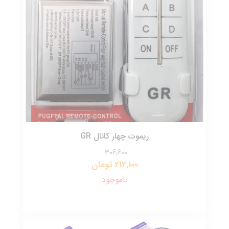
ریموت چهار کانال GR
306,600
212,100 تومان
ناموجود