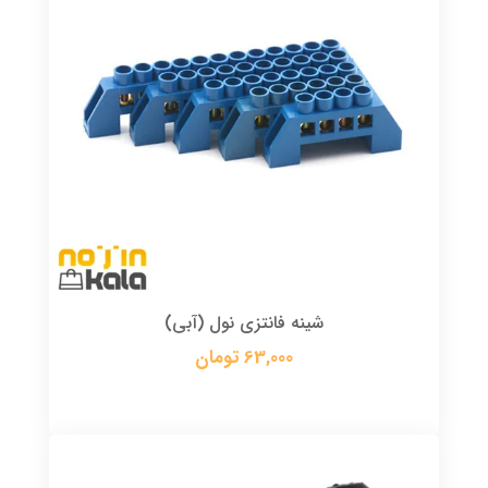
شینه فانتزی نول (آبی)
63,000 تومان