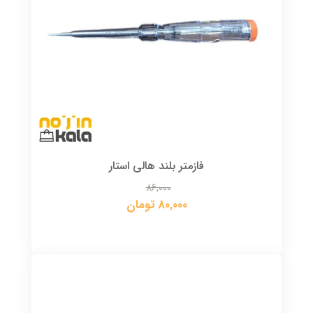
فازمتر بلند هالی استار
86,000
80,000 تومان