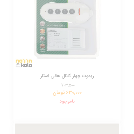
ریموت چهار کانال هالی استار
703,500
630,000 تومان
ناموجود