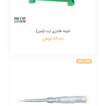
شینه فانتزی ارت (سبز)
84,000 تومان
14% off