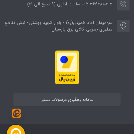
025-36648104-5 ساعات اداری (9 صبح الی 14)
قم-میدان امام خمینی(ره) - بلوار شهید بهشتی- نبش تقاطع
مطهری جنوبی-کالای برق پارسیان
سامانه رهگیری مرسولات پستی