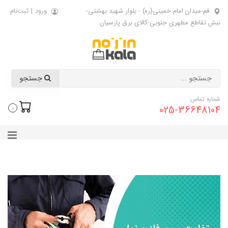
قم-میدان امام خمینی(ره) - بلوار شهید بهشتی-
ورود
|
ثبت‌نام
نبش تقاطع مطهری جنوبی-کالای برق پارسیان
جستجو
شماره تماس:
025-36648104
0