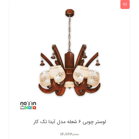
7٪
لوستر چوبی 6 شعله مدل آیدا تک کار
14,763,000