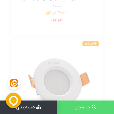
40,000
30,000 تومان
ناموجود
10% off
جستجو
دسته‌بندی