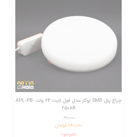
چراغ پنل SMD توکار مدل فول لایت 24 وات APL-PB-
2508R
190,000
180,000 تومان
ناموجود