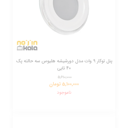
پنل توکار 9 وات مدل دورشیشه هلیوس سه حالته پک
40 تایی
5,610,000
5,100,000 تومان
ناموجود