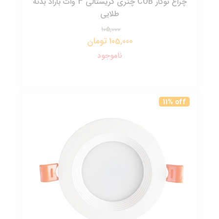
چراغ توکار COB چتری کریستالی 3 وات باراد بدنه
طلایی
105,000
105,000 تومان
ناموجود
11% off