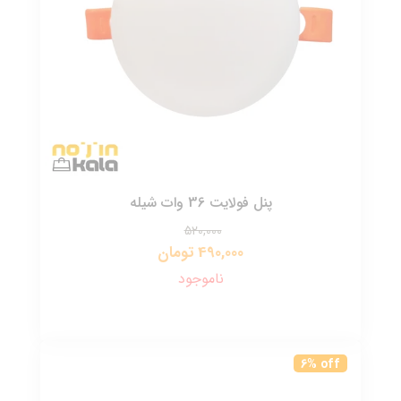
پنل فولایت 36 وات شیله
520,000
490,000 تومان
ناموجود
6% off