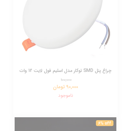
چراغ پنل SMD توکار مدل اسلیم فول لایت 12 وات
100,000
90,000 تومان
ناموجود
6% off