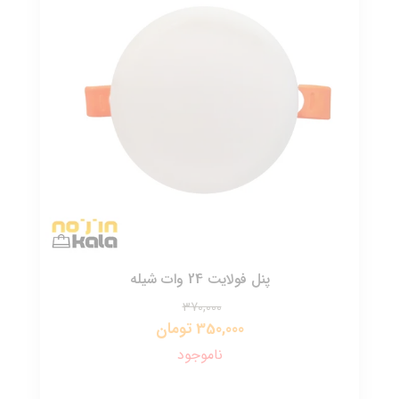
پنل فولایت 24 وات شیله
370,000
350,000 تومان
ناموجود