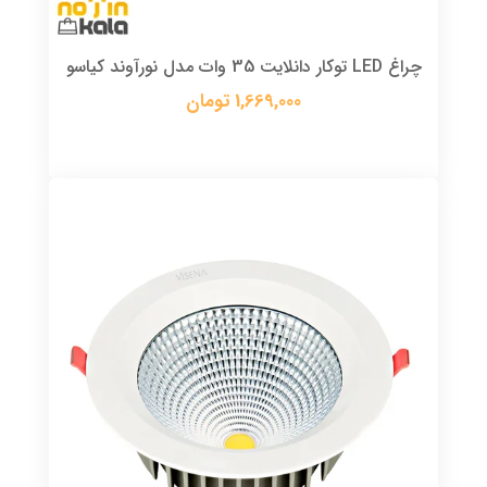
چراغ LED توکار دانلایت 35 وات مدل نورآوند کیاسو
1,669,000 تومان