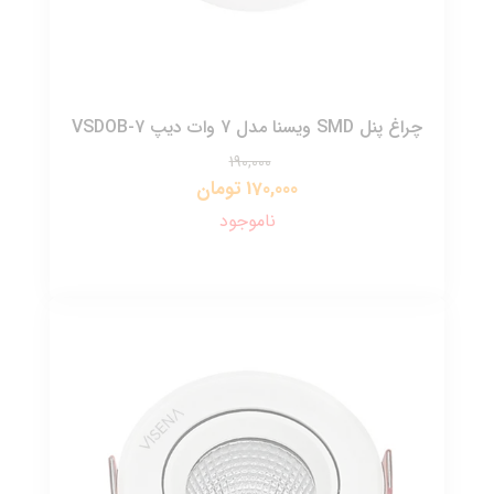
چراغ پنل SMD ویسنا مدل 7 وات دیپ VSDOB-7
190,000
170,000 تومان
ناموجود