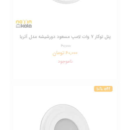
پنل توکار 7 وات لامپ مسعود دورشیشه مدل آتریا
60,000
60,000 تومان
ناموجود
10% off