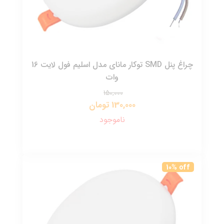
چراغ پنل SMD توکار مانای مدل اسلیم فول لایت 16
وات
150,000
130,000 تومان
ناموجود
10% off