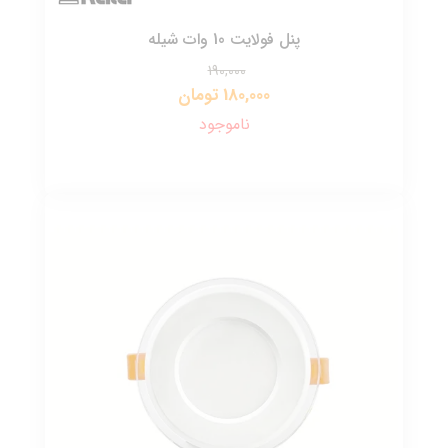
پنل فولایت 10 وات شیله
190,000
180,000 تومان
ناموجود