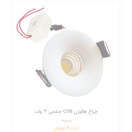
چراغ هالوژن COB چشمی 3 وات
60,000
60,000 تومان