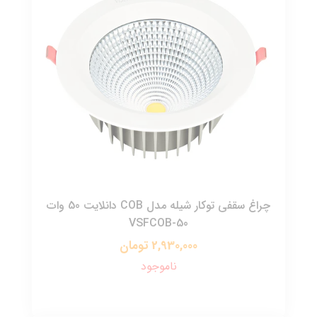
چراغ سقفی توکار شیله مدل COB دانلایت 50 وات
VSFCOB-50
2,930,000 تومان
ناموجود