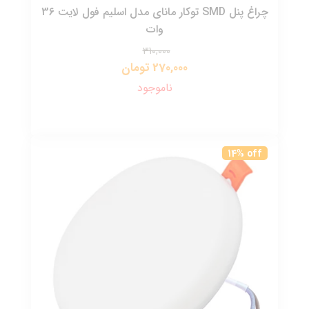
چراغ پنل SMD توکار مانای مدل اسلیم فول لایت 36
وات
310,000
270,000 تومان
ناموجود
14% off