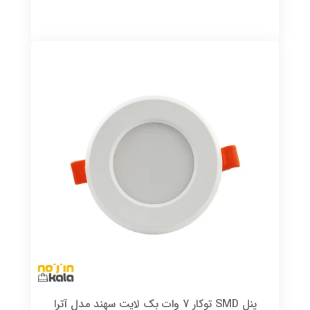
پنل SMD توکار 7 وات بک لایت سهند مدل آترا