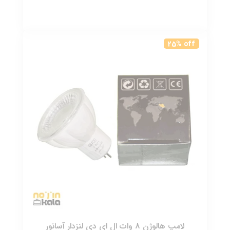
25% off
لامپ هالوژن 8 وات ال ای دی لنزدار آسانور