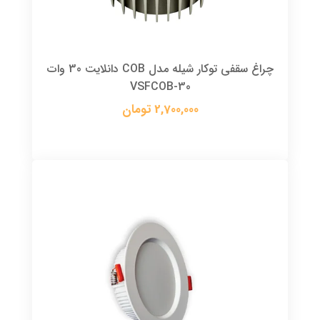
چراغ سقفی توکار شیله مدل COB دانلایت 30 وات
VSFCOB-30
2,700,000 تومان