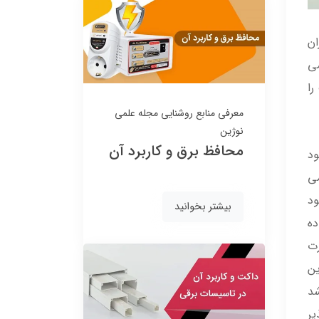
ناموجود
ناموجود
ان
می
را
معرفی منابع روشنایی
مجله علمی
نوژین
محافظ برق و کاربرد آن
د
11٪
6٪
می
ود
بیشتر بخوانید
ده
رت
ین
لوستر چوبی 8 شاخه مدل
لوستر چوبی 6 شاخه مدل
د
مهتاب تک کار
مرجان تک کار
یر