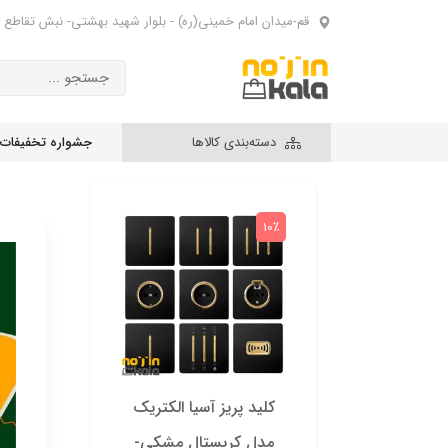
قم-میدان امام خمینی(ره) - بلوار شهید بهشتی- نبش تقاطع 
دسته‌بندی کالاها
جشواره تخفیفات
10٪
10٪
کلید پریز آسیا الکتریک
کلید 
مدل کریستال مشکی-
مدل ک