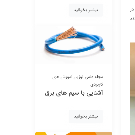
در
140,000
بیشتر بخوانید
140,000
130,000 تومان
130,000 تومان
قه
مجله علمی نوژین
آموزش های
کاربردی
آشنایی با سیم های برق
بیشتر بخوانید
مهتابی اضطراری شارژی
مهتابی شارژی LED مدل
LED مدل KY-722-A
715-DP