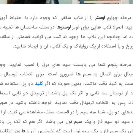
 ) + ریموت کنترلر
838T
مرحله چهارم
لوستر
را از قلاب سقفی که وجود دارد با احتیاط آویز
ناموجود
ناموجود
یید. اصولا قلاب هایی برای آویز
لوسترها
در سقف ساختمان ها تعبیه 
د اما چنانچه این قلاب ها وجود نداشت می توانید قسمتی از سقف 
اخ و با استفاده از یک رولپلاک و یک قلاب، آن را ایجاد نمایید.
 مرحله پنجم شما می بایست سیم های برق را نصب نمایید. وجو
7٪
ینال برای اتصال به
سیم ها
ضروری است. برای انتخاب ترمینال 
ست به کلید دقت داشت. بدین صورت که اگر
کلید
دو پل استفاده ش
د از ترمینال سه تایی و اگر تک پل باشد از ترمینال دو تایی استفا
د. پس به انتخاب ترمینال دقت نمایید. توجه داشته باشید در صو
دهای دو پل، شما سه سیم را در قسمت سقف مشاهده می کنید. از ا
لوستر چوبی 12 شاخه مدل
لوستر چوبی 6 شعله مدل
 سیم دو سیم فاز و یک
سیم نول
می باشد. اگر هم که تک پل باش
یلوفر تک کار
بیتا تک کار
ای یک سیم فاز و یک سیم نول است که تشخیص آن با
فازمتر
امکانپذ