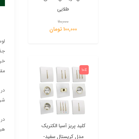
طلایی
110,000
100,000 تومان
0
لوس
جذا
خری
10٪
10٪
مقا
در 
شرو
در 
کلید پریز آسیا الکتریک
کلید 
هیچ
مدل کریستال سفید-
مدل 