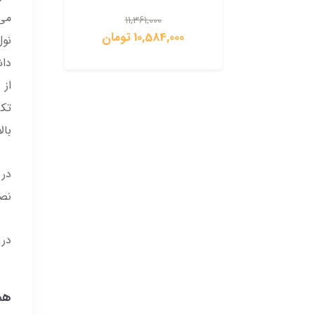
می
11,361,000
10,584,000 تومان
,000
از 
تکی
بال
در 
نصب
در 
هم