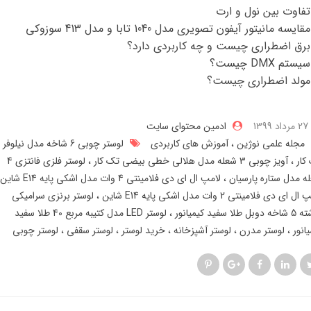
تفاوت بین نول و ارت
مقایسه مانیتور آیفون تصویری مدل 1040 تابا و مدل 413 سوزوکی
برق اضطراری چیست و چه کاربردی دارد؟
سیستم DMX چیست؟
مولد اضطراری چیست؟
27 مرداد 1399
ادمین محتوای سایت
مجله علمی نوژین
آموزش های کاربردی
لوستر چوبی 6 شاخه مدل نیلوفر
کار
آویز چوبی 3 شعله مدل هلالی خطی بیضی تک کار
لوستر فلزی فانتزی 4
ه مدل ستاره پارسیان
لامپ ال ای دی فلامینتی 4 وات مدل اشکی پایه E14 شاین
ل ای دی فلامینتی 2 وات مدل اشکی پایه E14 شاین
لوستر برنزی سرامیکی
ل طلا سفید کیمیانور
لوستر LED مدل کتیبه مربع 40 طلا سفید
یانور
لوستر مدرن
لوستر آشپزخانه
خرید لوستر
لوستر سقفی
لوستر چوبی