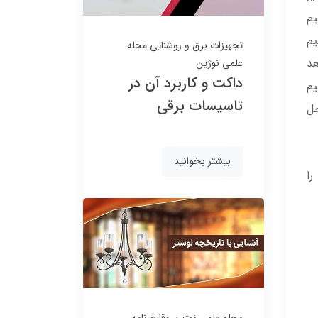
م
17,220,000
19,971,000
18,774,000 تومان
15,435,000 تومان
. در صورتیکه لوستر شما ۳ سیم
تجهیزات برق و روشنایی
مجله
بعد
علمی نوژین
داکت و کاربرد آن در
یم
تاسیسات برقی
حل
بیشتر بخوانید
را