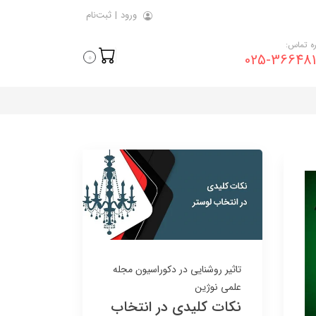
ورود
|
ثبت‌نام
ه تماس:
025-366481
0
8٪
8٪
تاثیر روشنایی در دکوراسیون
مجله
کلید پریز آسیا الکتریک
کلید پریز آسیا الکتریک
علمی نوژین
نکات کلیدی در انتخاب
مدل نگین مشکی-بژ
مدل یاقوت سفید طلایی