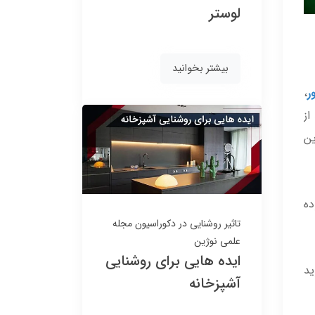
لوستر
140,000
140,000
130,000 تومان
130,000 تومان
بیشتر بخوانید
ر
،
از
ین
8٪
8٪
ده
تاثیر روشنایی در دکوراسیون
مجله
علمی نوژین
ایده هایی برای روشنایی
ید
آشپزخانه
کلید پریز آسیا الکتریک
کلید پریز آسیا الکتریک
مدل یاقوت سفید طلایی
مدل یاقوت بژ