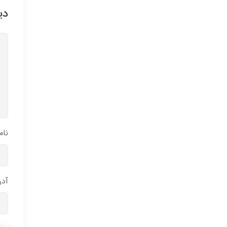
دی
نام
آد