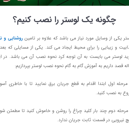
کروم
140,000
130,000 تومان
چگونه یک لوستر را نصب کنیم؟
110,000
100,00 تومان
تر یکی از وسایل مورد نیاز می باشد که علاوه بر تامین
روشنایی و نو
بیت و زیبایی را برای محیط ایجاد می کند. یکی از مسایلی که بعد 
د لوستر می بایست به آن توجه کرد نحوه نصب آن می باشد. در ا
8٪
له قصد داریم به آموزش گام به گام نحوه نصب لوستر بپردازیم:
مرحله اول ابتدا اقدام به قطع جریان برق نمایید تا با خاطری آسو
ع به نصب کنید.
مرحله دوم چند بار کلید چراغ را روشن و خاموش کنید تا مطمئن شو
پریز آسیا الکتریک
کلید پریز آسیا الکتریک
 نیرویی در قسمت ثابت جریان ندارد.
کریستال صدفی
مدل یاقوت مشکی طلایی