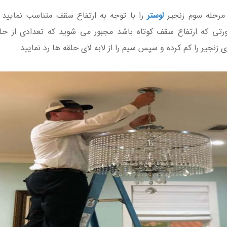
مرحله سوم زنجیر
لوستر
را با توجه به ارتفاع سقف متناسب نمایید 
140,000
110,000
100,00 تومان
130,000 تومان
تی که ارتفاع سقف کوتاه باشد مجبور می شوید که تعدادی از حل
 زنجیر را کم کرده و سپس سیم را از لابه لای حلقه ها رد نمایید.
پک ریسه نواری RGB
مهتابی اضطراری شارژی
برنامه پذیر 12 ولتی ( آی
LED ویداسی مدل WD-