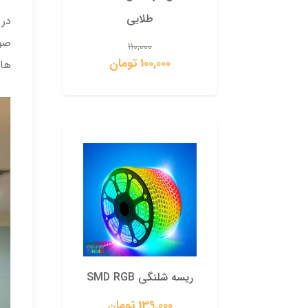
طلایی
در 
0
صور
110,000
100,000 تومان
های
ریسه شلنگی SMD RGB
139,000 تومان