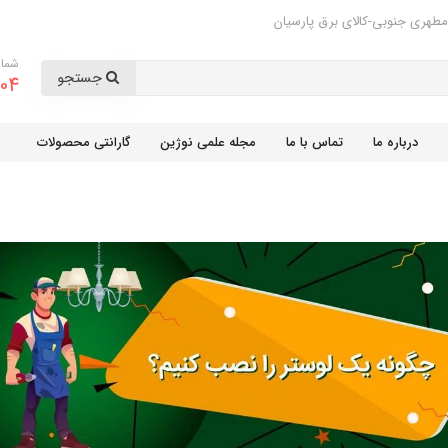
مطهری جنوبی-کالای برق پارسیان
شمار
جستجو
04
درباره ما
تماس با ما
مجله علمی نوژین
گارانتی محصولات
8٪
پریز آسیا الکتریک
کلید پریز آسیا الکتریک
ریستال نقره ای-
مدل یاقوت بژ