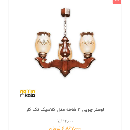
لوستر چوبی 3 شاخه مدل کلاسیک تک کار
7,644,000
6,867,000 تومان