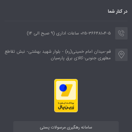
در کنار شما
025-36648104-5 ساعات اداری (9 صبح الی 14)
قم-میدان امام خمینی(ره) - بلوار شهید بهشتی- نبش تقاطع
مطهری جنوبی-کالای برق پارسیان
سامانه رهگیری مرسولات پستی