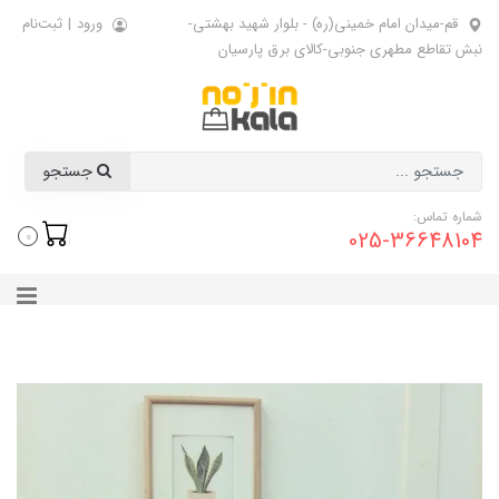
قم-میدان امام خمینی(ره) - بلوار شهید بهشتی-
ورود
|
ثبت‌نام
نبش تقاطع مطهری جنوبی-کالای برق پارسیان
جستجو
شماره تماس:
025-36648104
0