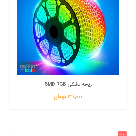
ریسه شلنگی SMD RGB
139,000 تومان
11٪