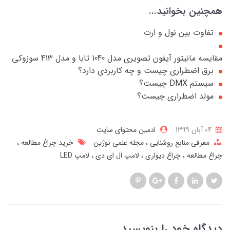
همچنین بخوانید...
تفاوت بین نول و ارت
مقایسه مانیتور آیفون تصویری مدل 1040 تابا و مدل 413 سوزوکی
برق اضطراری چیست و چه کاربردی دارد؟
سیستم DMX چیست؟
مولد اضطراری چیست؟
04 آبان 1399
ادمین محتوای سایت
معرفی منابع روشنایی
مجله علمی نوژین
خرید چراغ مطالعه
چراغ مطالعه
چراغ دیواری
لامپ ال ای دی
لامپ LED
دیدگاه خود را بنویسید