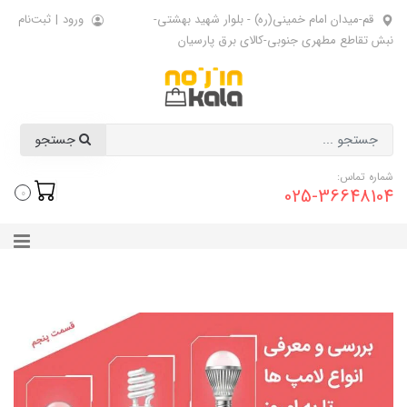
قم-میدان امام خمینی(ره) - بلوار شهید بهشتی-
ورود
|
ثبت‌نام
نبش تقاطع مطهری جنوبی-کالای برق پارسیان
جستجو
شماره تماس:
025-36648104
0