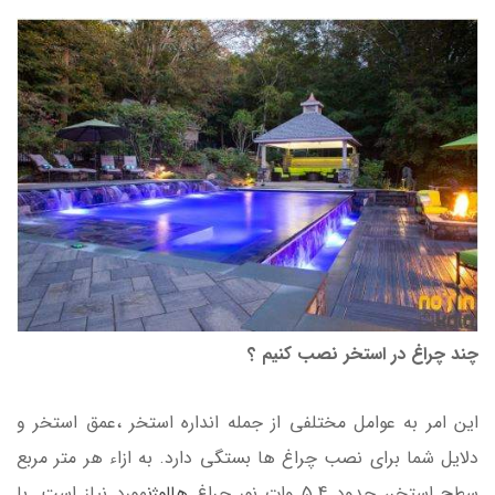
چند چراغ در استخر نصب کنیم ؟
این امر به عوامل مختلفی از جمله انداره استخر ،عمق استخر و
دلایل شما برای نصب چراغ ها بستگی دارد. به ازاء هر متر مربع
سطح استخر، حدود 5.4 وات نور چراغ
هالوژن
مورد نیاز است. با