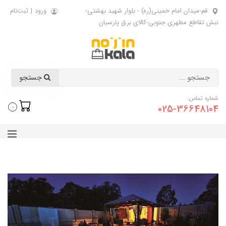
قم-میدان امام خمینی(ره) - بلوار شهید بهشتی-
ورود
|
ثبت‌نام
نبش تقاطع مطهری جنوبی-کالای برق پارسیان
جستجو
شماره تماس:
025-36648104
0