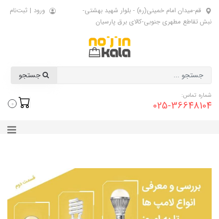
قم-میدان امام خمینی(ره) - بلوار شهید بهشتی-
ورود
|
ثبت‌نام
نبش تقاطع مطهری جنوبی-کالای برق پارسیان
جستجو
شماره تماس:
025-36648104
0