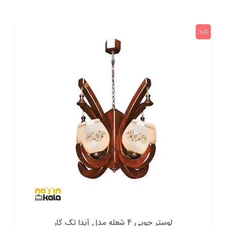
10٪
لوستر چوبی 4 شعله مدل آیدا تک کار