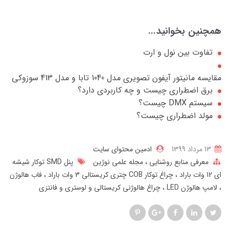
همچنین بخوانید...
تفاوت بین نول و ارت
مقایسه مانیتور آیفون تصویری مدل 1040 تابا و مدل 413 سوزوکی
برق اضطراری چیست و چه کاربردی دارد؟
سیستم DMX چیست؟
مولد اضطراری چیست؟
13 مرداد 1399
ادمین محتوای سایت
معرفی منابع روشنایی
مجله علمی نوژین
پنل SMD توکار شیشه
ای 12 وات باراد
چراغ توکار COB چتری کریستالی 3 وات باراد
فاب هالوژن
لامپ هالوژن LED
چراغ هالوژنی کریستالی و لوستری و فانتزی