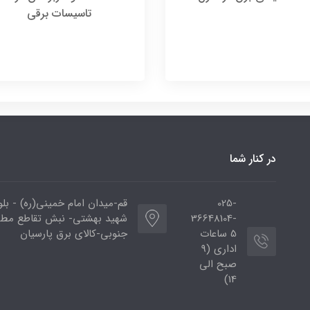
تاسیسات برقی
در کنار شما
025-
قم-میدان امام خمینی(ره) - بلوا
36648104-
شهید بهشتی- نبش تقاطع مط
5 ساعات
جنوبی-کالای برق پارسیان
اداری (9
صبح الی
14)