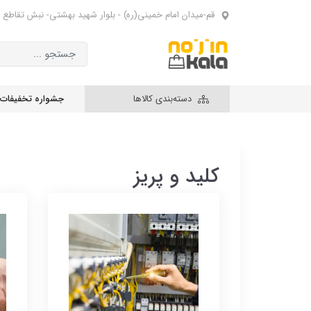
قم-میدان امام خمینی(ره) - بلوار شهید بهشتی- نبش تقاطع 
دسته‌بندی کالاها
جشواره تخفیفات
کلید و پریز