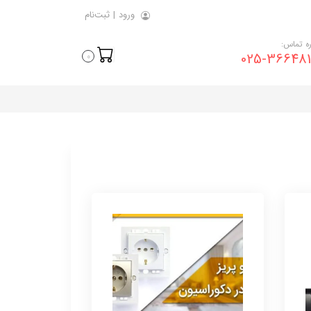
ورود
|
ثبت‌نام
ه تماس:
025-366481
0