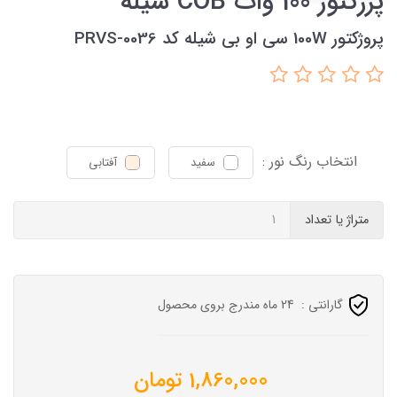
پرژکتور 100 وات COB شیله
پروژکتور 100W سی او بی شیله کد PRVS-0036
انتخاب رنگ نور :
سفید
آفتابی
متراژ یا تعداد
گارانتی :
24 ماه مندرج بروی محصول
1,860,000
تومان