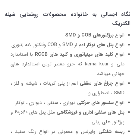
نگاه اجمالی به خانواده محصولات روشنایی شیله
الکتریک
انواع
پرژکتورهای COB و
SMD
انواع
پنل های توکار
اعم از SMD و COB رفلکتور لانه زنبوری
انواع
کلید های مینیاتوری و کلید های RCCB
با استاندارد
ملی و kema keur که جزو معتبر ترین استاندارد های
جهانی میباشد
انواع
چراغ های سقفی
اعم از پلی کربنات ، شیشه و فلز ،
SMD ، اضطراری و...
انواع
سنسور های حرکتی
دیواری ، سقفی ، دیواری ، توکار
پنل های سقفی اداری و فروشگاهی
مثل پنل های 60در60 و
پرژکتور های ریلی
ریسه شلنگی
وایرلس و معمولی در انواع رنگ سفید ،