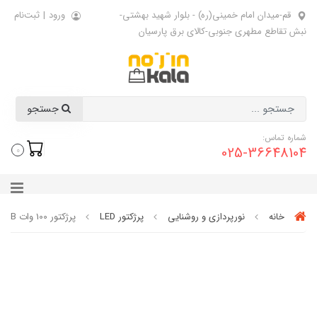
قم-میدان امام خمینی(ره) - بلوار شهید بهشتی-
ورود
|
ثبت‌نام
نبش تقاطع مطهری جنوبی-کالای برق پارسیان
جستجو
شماره تماس:
025-36648104
0
خانه
نورپردازی و روشنایی
پرژکتور LED
پرژکتور 100 وات COB شیله