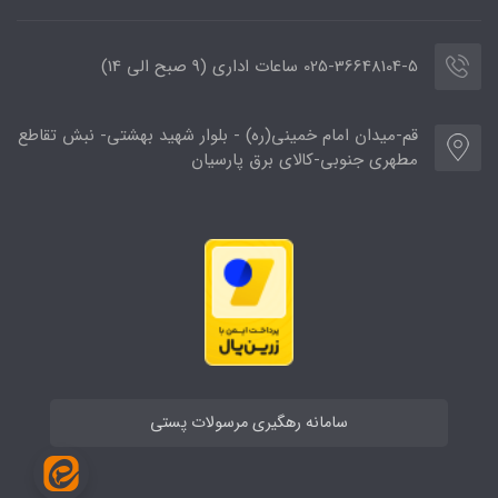
025-36648104-5 ساعات اداری (9 صبح الی 14)
قم-میدان امام خمینی(ره) - بلوار شهید بهشتی- نبش تقاطع
مطهری جنوبی-کالای برق پارسیان
سامانه رهگیری مرسولات پستی