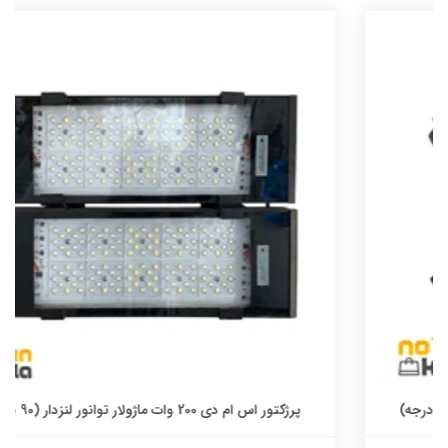
پرژکتور اس ام دی 200 وات ماژولار توانور لنزدار (90 درجه)