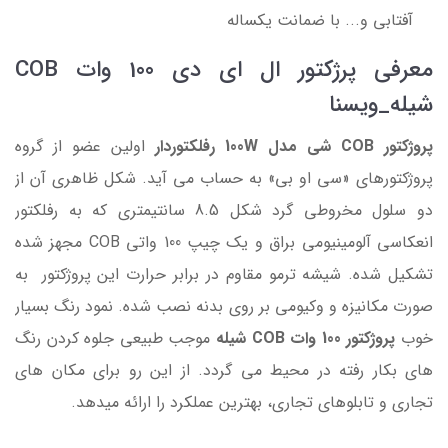
آفتابی و... با ضمانت یکساله
معرفی پرژکتور ال ای دی 100 وات COB
شیله_ویسنا
پروژکتور COB شی مدل 100W رفلکتوردار
اولین عضو
از گروه
پروژکتورهای «سی او بی» به حساب می آید. شکل ظاهری آن از
دو سلول مخروطی گرد شکل 8.5 سانتیمتری که به رفلکتور
انعکاسی آلومینیومی براق و یک چیپ 100 واتی COB مجهز شده
تشکیل شده. شیشه ترمو مقاوم در برابر حرارت این پروژکتور
به
صورت مکانیزه و وکیومی بر روی بدنه نصب شده. نمود رنگ بسیار
خوب
پروژکتور 100 وات COB شیله
موجب طبیعی جلوه کردن رنگ
های بکار رفته در محیط می گردد. از این رو برای مکان های
تجاری و تابلوهای تجاری، بهترین عملکرد را ارائه میدهد.