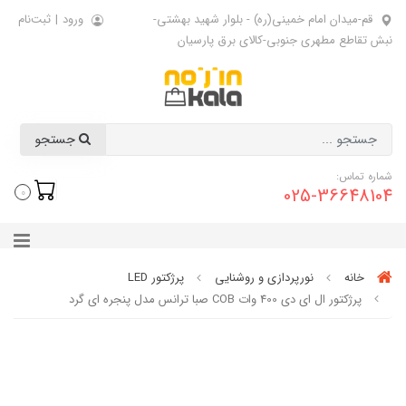
قم-میدان امام خمینی(ره) - بلوار شهید بهشتی-
ورود
|
ثبت‌نام
نبش تقاطع مطهری جنوبی-کالای برق پارسیان
جستجو
شماره تماس:
025-36648104
0
خانه
نورپردازی و روشنایی
پرژکتور LED
پرژکتور ال ای دی 400 وات COB صبا ترانس مدل پنجره ای گرد