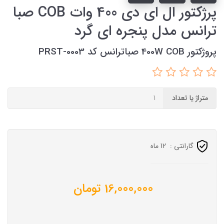
پرژکتور ال ای دی 400 وات COB صبا
ترانس مدل پنجره ای گرد
پروژکتور 400W COB صباترانس کد PRST-0003
متراژ یا تعداد
گارانتی :
12 ماه
16,000,000
تومان