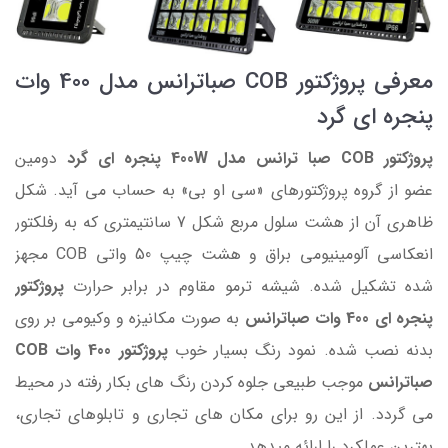
معرفی پروژکتور COB صباترانس مدل 400 وات
پنجره ای گرد
پروژکتور COB صبا ترانس مدل 400W پنجره ای گرد
دومین
عضو
از گروه پروژکتورهای «سی او بی» به حساب می آید. شکل
ظاهری آن از هشت سلول مربع شکل 7 سانتیمتری که به رفلکتور
انعکاسی آلومینیومی براق و هشت چیپ 50 واتی COB مجهز
شده تشکیل شده. شیشه ترمو مقاوم در برابر حرارت
پروژکتور
پنجره ای 400 وات صباترانس
به صورت مکانیزه و وکیومی بر روی
بدنه نصب شده. نمود رنگ بسیار خوب
پروژکتور 400 وات COB
صباترانس
موجب طبیعی جلوه کردن رنگ های بکار رفته در محیط
می گردد. از این رو برای مکان های تجاری و تابلوهای تجاری،
بهترین عملکرد را ارائه میدهد.