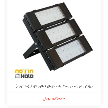
پرژکتور اس ام دی 300 وات ماژولار توانور لنزدار (90 درجه)
17,750,000 تومان