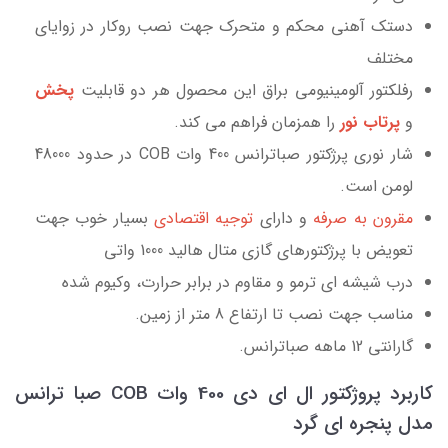
دستک آهنی محکم و متحرک جهت نصب روکار در زوایای
مختلف
رفلکتور آلومینیومی براق این محصول هر دو قابلیت
پخش
و
پرتاب نور
را همزمان فراهم می کند.
شار نوری پرژکتور صباترانس 400 وات COB در حدود 48000
لومن است.
مقرون به صرفه
و دارای
توجیه اقتصادی
بسیار خوب جهت
تعویض با پرژکتورهای گازی متال هالید 1000 واتی
درب شیشه ای ترمو و مقاوم در برابر حرارت، وکیوم شده
مناسب جهت نصب تا ارتفاع 8 متر از زمین.
گارانتی 12 ماهه صباترانس.
کاربرد پروژکتور ال ای دی 400 وات COB صبا ترانس
مدل پنجره ای گرد