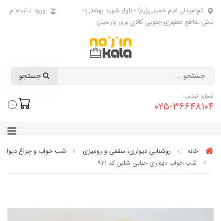
قم-میدان امام خمینی(ره) - بلوار شهید بهشتی-
ورود
|
ثبت‌نام
نبش تقاطع مطهری جنوبی-کالای برق پارسیان
جستجو
شماره تماس:
025-36648104
0
خانه
روشنایی دیواری، سقفی و رومیزی
شب خواب و چراغ دیواری
شب خواب دیواری حبابی شاین کد 921