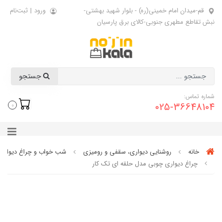
قم-میدان امام خمینی(ره) - بلوار شهید بهشتی-
ورود
|
ثبت‌نام
نبش تقاطع مطهری جنوبی-کالای برق پارسیان
جستجو
شماره تماس:
025-36648104
0
خانه
روشنایی دیواری، سقفی و رومیزی
شب خواب و چراغ دیواری
چراغ دیواری چوبی مدل حلقه ای تک کار