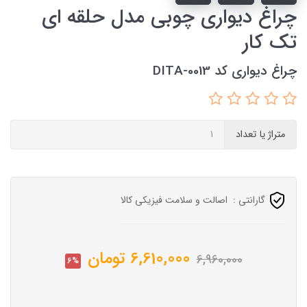
چراغ دیواری چوبی مدل حلقه ای
تک کار
چراغ دیواری کد DITA-0013
متراژ یا تعداد
گارانتی :
اصالت و سلامت فیزیکی کالا
6,610,000
تومان
6,960,000
6%