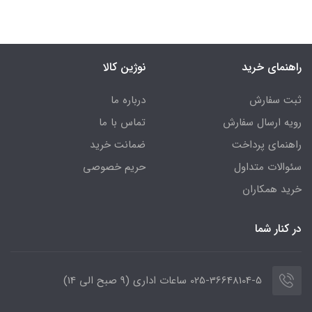
راهنمای خرید
نوژین کالا
ثبت سفارش
درباره ما
رویه ارسال سفارش
تماس با ما
راهنمای پرداخت
ضمانت خرید
سئوالات متداول
حریم خصوصی
خرید همکاران
در کنار شما
025-36648104-5 ساعات اداری (9 صبح الی 14)