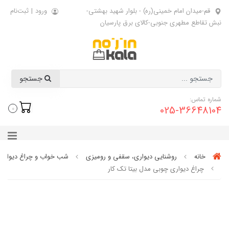
قم-میدان امام خمینی(ره) - بلوار شهید بهشتی-
ورود
|
ثبت‌نام
نبش تقاطع مطهری جنوبی-کالای برق پارسیان
جستجو
شماره تماس:
025-36648104
0
خانه
روشنایی دیواری، سقفی و رومیزی
شب خواب و چراغ دیواری
چراغ دیواری چوبی مدل بیتا تک کار