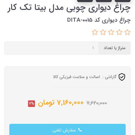
چراغ دیواری چوبی مدل بیتا تک کار
چراغ دیواری کد DITA-0015
متراژ یا تعداد
گارانتی :
اصالت و سلامت فیزیکی کالا
7,160,000
تومان
7,620,000
7%
سفارش تلفنی