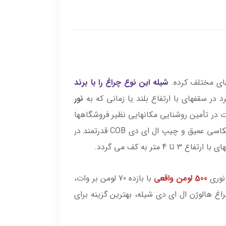
شیله این نوع چراغ را با برند
در سقفهای با ارتفاع بلند یا زمانی که به
نور
ا، یکی از مهمترین تجهیزات در تأمین روشنایی مکانهایی نظیر فروشگاهها
و اماکن تجاری بزرگ، سالن های آمفی تأتر و همایش با ارتفاع سقف بیش از 3 تا 4.5 متر است. بکارگیری رفلکتور انعکاسی عمیق و چیپ ال ای دی COB قدرتمند در
500 لومن واقعی
با بازده 70 لومن بر وات،
غ هالوژن ال ای دی شیله، بهترین گزینه برای