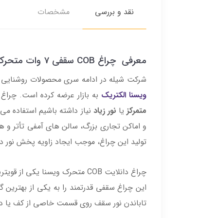
نقد و بررسی
مشخصات
معرفی چراغ COB سقفی 7 وات متحرک ویسنا مدل VSFCOB-7
شرکت شیله در ادامه سری محصولات روشنایی تخصصی خود، اقدام به تولید چ
ویسنا الکتریک
به بازار عرضه کرده است. چراغ «
متمرکز
یا
نور زیاد
تولید این چراغ، موجب ایجاد زاویه پخش نور در حدود 50 درجه و افزایش فوق العاده بهره وری آن در انتقال نور از سقفهای با ارتفاع 3 تا
چراغ دانلایت COB متحرک ویسنا یکی از قویترین انواع چراغ سقفی در تأمین روشنایی موضعی و محیطی است. شار نوری
این چراغ سقفی قدرتمند را به یکی از بهترین 
تاباندن نور سقف روی قسمت خاصی از کف یا دیوار است. فک