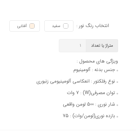
انتخاب رنگ نور :
سفید
آفتابی
متراژ یا تعداد
ویژگی های محصول :
جنس بدنه : آلومینیوم
نوع رفلکتور : انعکاسی آلومینیومی زنبوری
توان مصرفی(W) : 7 وات
شار نوری : 500 لومن واقعی
بازده نوری(لومن/وات) : 75