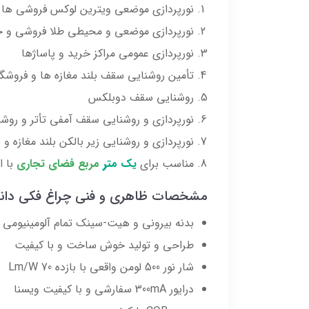
نورپردازی موضعی ویترین لوکس فروشی ها
نورپردازی موضعی و محیطی طلا فروشی و ج
نورپردازی عمومی مراکز خرید و پاساژها
تأمین روشنایی سقف بلند مغازه ها و فروشگ
روشنایی سقف دوبلکس
نورپردازی و روشنایی سقف آمفی تأتر و رو
نورپردازی و روشنایی زیر بالکن بلند مغازه و
مناسب برای
یک مت
ر
مربع فضای تجاری
با ازت
مشخصات ظاهری و فنی چراغ فکی دانلایت ال ا
بدنه بیرونی و هیت-سینک تمام آلومینیومی
طراحی و تولید خوش ساخت و با کیفیت
شار نور 500 لومن واقعی با بازده 70 Lm/W
درایور 300mA سفارشی و با کیفیت ویسنا