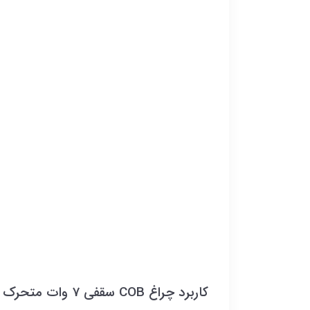
کاربرد چراغ COB سقفی 7 وات متحرک ویسنا مدل VSFCOB-7