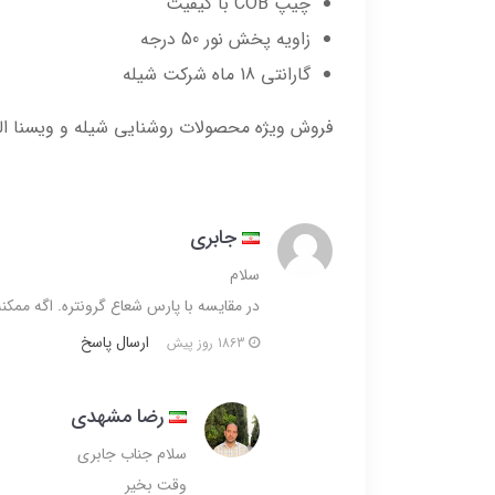
چیپ COB با کیفیت
زاویه پخش نور 50 درجه
گارانتی 18 ماه شرکت شیله
فروش ویژه محصولات روشنایی شیله و ویسنا ا
جابری
سلام
در مقایسه با پارس شعاع گرونتره. اگه ممکنه
ارسال پاسخ
1863 روز پیش
رضا مشهدی
سلام جناب جابری
وقت بخیر