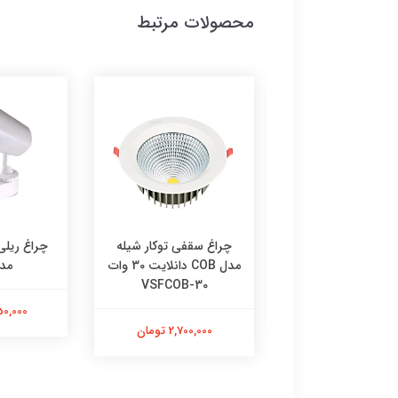
محصولات مرتبط
پنل 60*60 توکار شیله مدل
چراغ سقفی توکار شیله
 لایت 72 وات
مدل COB دانلایت 30 وات
مدل 
VSFCOB-30
2,550,00 تومان
2,550,000
2,700,000 تومان