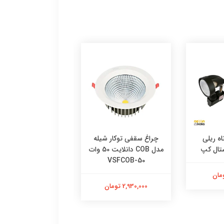
اه ریلی
چراغ سقفی توکار شیله
چراغ خرطومی گیره
تال کپ
مدل COB دانلایت 50 وات
هالوژنی کریستال کپ
VSFCOB-50
دربدار
2,930,000 تومان
150,000 تومان