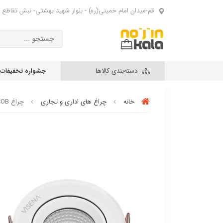
قم-میدان امام خمینی(ره) - بلوار شهید بهشتی- نبش تقاطع 
دسته‌بندی کالاها
جشواره تخفیفات
خانه
چراغ های اداری و تجاری
چراغ COB سقفی 7 وات متحرک ویسنا مدل VSFCOB-7