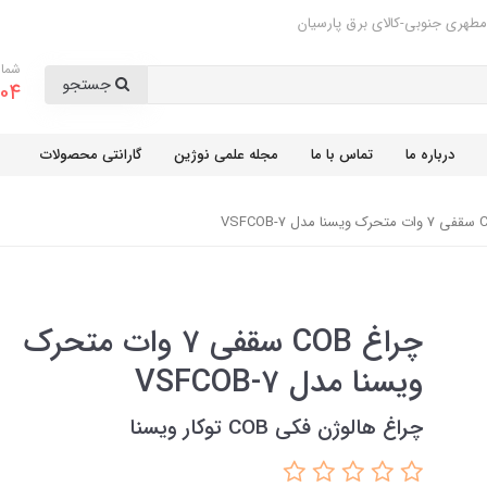
مطهری جنوبی-کالای برق پارسیان
شمار
جستجو
04
درباره ما
تماس با ما
مجله علمی نوژین
گارانتی محصولات
چراغ COB سقفی 7 وات متحرک
ویسنا مدل VSFCOB-7
چراغ هالوژن فکی COB توکار ویسنا