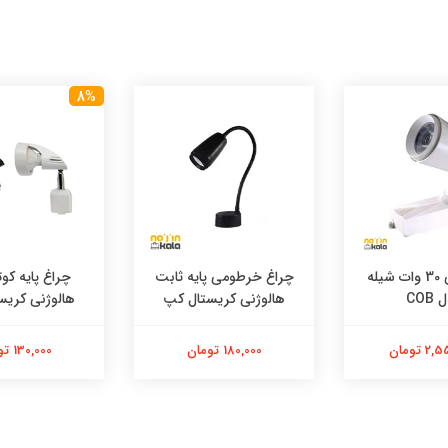
8%
چراغ ریلی 30 وات شیله
چراغ خرطومی پایه ثابت
چراغ پایه کوت
COB
هالوژنی کریستال کپ
هالوژنی کریس
 تومان
180,000 تومان
130,000 تومان