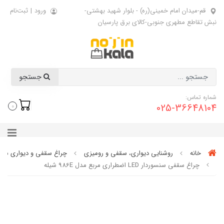
قم-میدان امام خمینی(ره) - بلوار شهید بهشتی-
ورود
|
ثبت‌نام
نبش تقاطع مطهری جنوبی-کالای برق پارسیان
جستجو
شماره تماس:
025-36648104
0
خانه
روشنایی دیواری، سقفی و رومیزی
چراغ سقفی و دیواری سنس
چراغ سقفی سنسوردار LED اضطراری مربع مدل 986E شیله