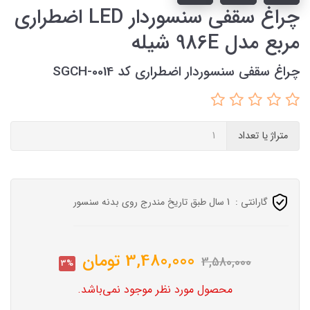
چراغ سقفی سنسوردار LED اضطراری
مربع مدل 986E شیله
چراغ سقفی سنسوردار اضطراری کد SGCH-0014
متراژ یا تعداد
گارانتی :
1 سال طبق تاریخ مندرج روی بدنه سنسور
3,480,000
تومان
3,580,000
3%
محصول مورد نظر موجود نمی‌باشد.