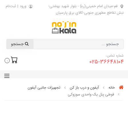
قم-میدان امام خمینی(ره) - بلوار شهید بهشتی-
ورود
|
ثبت‌نام
نبش تقاطع مطهری جنوبی-کالای برق پارسیان
جستجو
شماره تماس:
025-36648104
0
خانه
آیفون و درب باز کن
تجهیزات جانبی آیفون
قوطی پنل یک واحدی سوزوکی