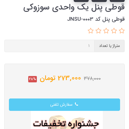
قوطی پنل یک واحدی سوزوکی
قوطی پنل کد JNSU-0003
متراژ یا تعداد
273,000
تومان
378,000
28%
سفارش تلفنی