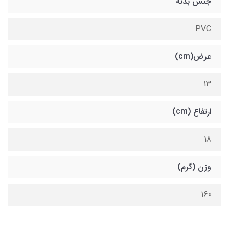
جنس بدنه
PVC
عرض(cm)
13
ارتفاع (cm)
18
وزن (گرم)
160