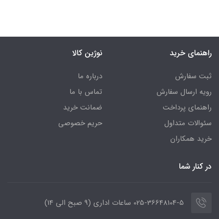
راهنمای خرید
نوژین کالا
ثبت سفارش
درباره ما
رویه ارسال سفارش
تماس با ما
راهنمای پرداخت
ضمانت خرید
سئوالات متداول
حریم خصوصی
خرید همکاران
در کنار شما
025-36648104-5 ساعات اداری (9 صبح الی 14)