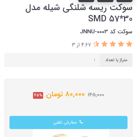
سوکت ریسه شلنگی شیله مدل
SMD 57*30
سوکت کد JNNU-0003
4.67 از 3
متراژ یا تعداد
80,000
تومان
145,000
45%
سفارش تلفنی