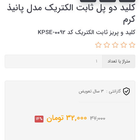
کلید دو پل ثابت الکتریک مدل پانیذ
کرم
کلید و پریز ثابت الکتریک کد KPSE-0092
متراژ یا تعداد
گارانتی :
3 سال تعویض
32,000
تومان
37,000
14%