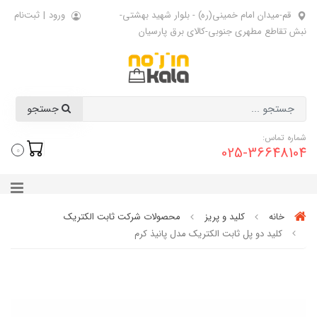
قم-میدان امام خمینی(ره) - بلوار شهید بهشتی-
ورود
|
ثبت‌نام
نبش تقاطع مطهری جنوبی-کالای برق پارسیان
جستجو
شماره تماس:
025-36648104
0
خانه
کلید و پریز
محصولات شرکت ثابت الکتریک
کلید دو پل ثابت الکتریک مدل پانیذ کرم