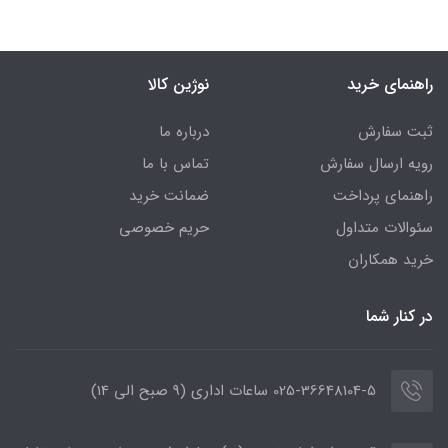
راهنمای خرید
نوژین کالا
ثبت سفارش
درباره ما
رویه ارسال سفارش
تماس با ما
راهنمای پرداخت
ضمانت خرید
سئوالات متداول
حریم خصوصی
خرید همکاران
در کنار شما
025-36648104-5 ساعات اداری (9 صبح الی 14)