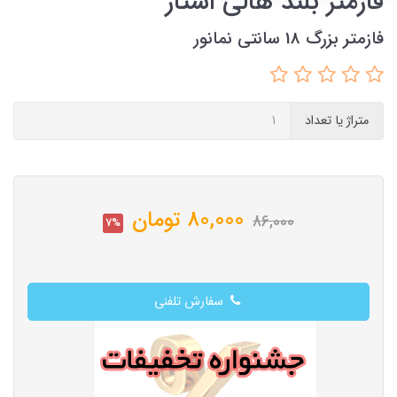
فازمتر بلند هالی استار
فازمتر بزرگ 18 سانتی نمانور
متراژ یا تعداد
80,000
تومان
86,000
7%
سفارش تلفنی