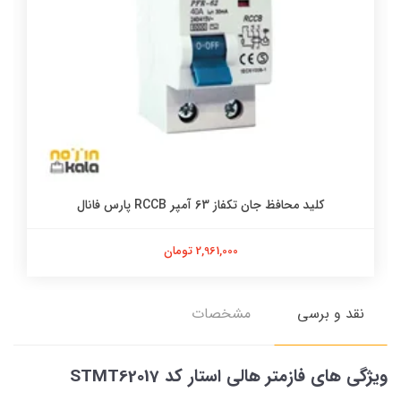
کلید محافظ جان تکفاز 63 آمپر RCCB پارس فانال
2,961,000 تومان
نقد و برسی
مشخصات
ویژگی های فازمتر هالی استار کد STMT62017