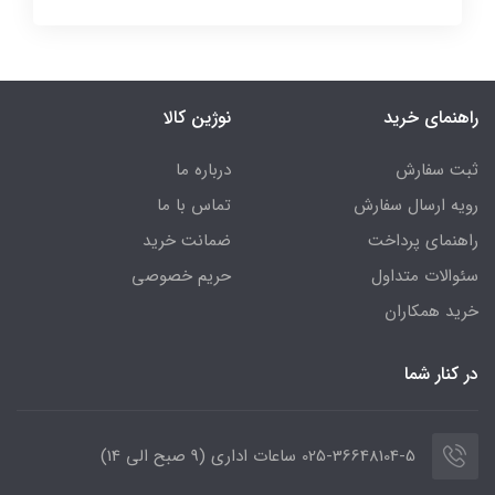
راهنمای خرید
نوژین کالا
ثبت سفارش
درباره ما
رویه ارسال سفارش
تماس با ما
راهنمای پرداخت
ضمانت خرید
سئوالات متداول
حریم خصوصی
خرید همکاران
در کنار شما
025-36648104-5 ساعات اداری (9 صبح الی 14)