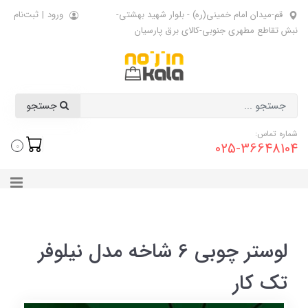
قم-میدان امام خمینی(ره) - بلوار شهید بهشتی-
ورود
|
ثبت‌نام
نبش تقاطع مطهری جنوبی-کالای برق پارسیان
جستجو
شماره تماس:
025-36648104
0
لوستر چوبی 6 شاخه مدل نیلوفر
تک کار