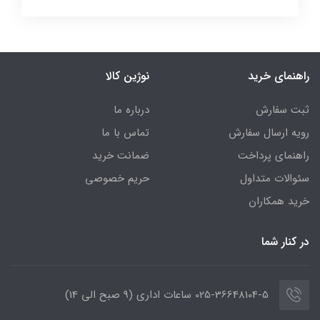
راهنمای خرید
نوژین کالا
ثبت سفارش
درباره ما
رویه ارسال سفارش
تماس با ما
راهنمای پرداخت
ضمانت خرید
سئوالات متداول
حریم خصوصی
خرید همکاران
در کنار شما
025-36648104-5 ساعات اداری (9 صبح الی 14)