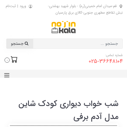
قم-میدان امام خمینی(ره) - بلوار شهید بهشتی-
ورود
|
ثبت‌نام
نبش تقاطع مطهری جنوبی-کالای برق پارسیان
جستجو
شماره تماس:
025-36648104
0
شب خواب دیواری کودک شاین
مدل آدم برفی