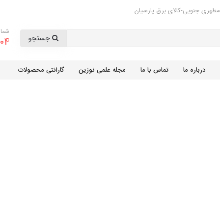
مطهری جنوبی-کالای برق پارسیان
شمار
جستجو
04
درباره ما
تماس با ما
مجله علمی نوژین
گارانتی محصولات