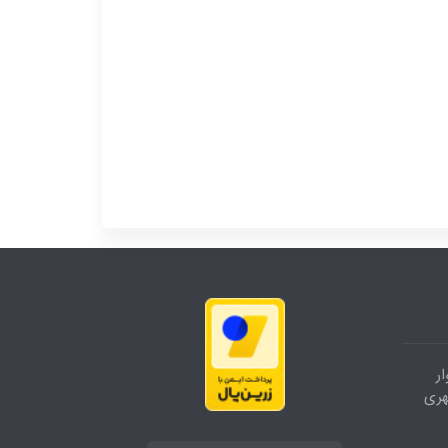
ر
هری