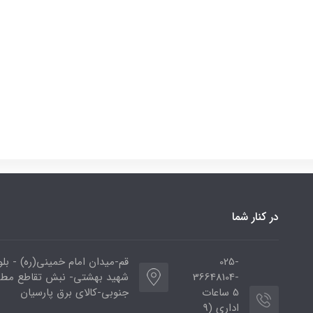
در کنار شما
025-
قم-میدان امام خمینی(ره) - بلوا
36648104-
شهید بهشتی- نبش تقاطع مط
5 ساعات
جنوبی-کالای برق پارسیان
اداری (9