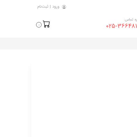
ورود
|
ثبت‌نام
ه تماس:
025-366481
0