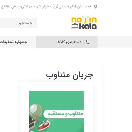
قم-میدان امام خمینی(ره) - بلوار شهید بهشتی- نبش تقاطع 
دسته‌بندی کالاها
جشواره تخفیفات
جریان متناوب