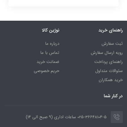
راهنمای خرید
نوژین کالا
ثبت سفارش
درباره ما
رویه ارسال سفارش
تماس با ما
راهنمای پرداخت
ضمانت خرید
سئوالات متداول
حریم خصوصی
خرید همکاران
در کنار شما
025-36648104-5 ساعات اداری (9 صبح الی 14)