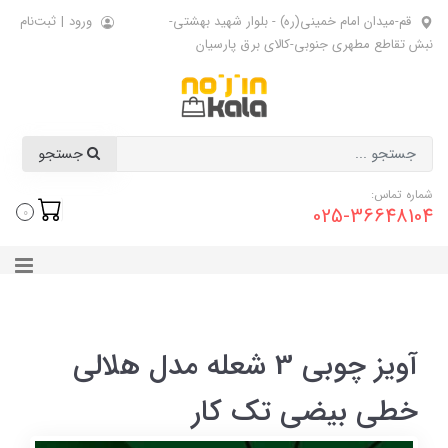
قم-میدان امام خمینی(ره) - بلوار شهید بهشتی-
ورود
|
ثبت‌نام
نبش تقاطع مطهری جنوبی-کالای برق پارسیان
جستجو
شماره تماس:
025-36648104
0
آویز چوبی 3 شعله مدل هلالی
خطی بیضی تک کار