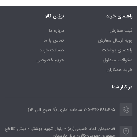
راهنمای خرید
نوژین کالا
ثبت سفارش
درباره ما
رویه ارسال سفارش
تماس با ما
راهنمای پرداخت
ضمانت خرید
سئوالات متداول
حریم خصوصی
خرید همکاران
در کنار شما
025-36648104-5 ساعات اداری (9 صبح الی 14)
قم-میدان امام خمینی(ره) - بلوار شهید بهشتی- نبش تقاطع
مطهری جنوبی-کالای برق پارسیان