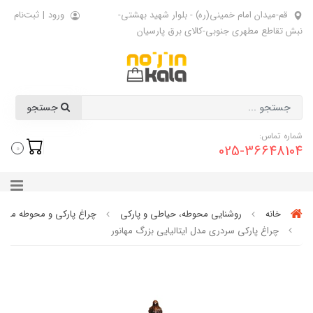
قم-میدان امام خمینی(ره) - بلوار شهید بهشتی-
ورود
|
ثبت‌نام
نبش تقاطع مطهری جنوبی-کالای برق پارسیان
جستجو
شماره تماس:
025-36648104
0
خانه
روشنایی محوطه، حیاطی و پارکی
چراغ پارکی و محوطه مهانو
چراغ پارکی سردری مدل ایتالیایی بزرگ مهانور