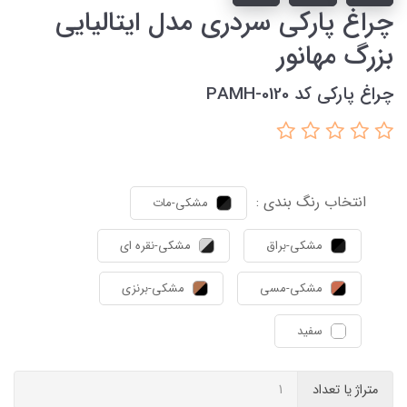
چراغ پارکی سردری مدل ایتالیایی
بزرگ مهانور
چراغ پارکی کد PAMH-0120
انتخاب رنگ بندی :
مشکی-مات
مشکی-براق
مشکی-نقره ای
مشکی-مسی
مشکی-برنزی
سفید
متراژ یا تعداد