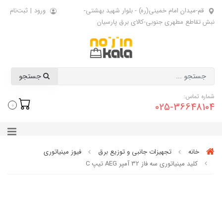
قم-میدان امام خمینی(ره) - بلوار شهید بهشتی-
ورود
|
ثبت‌نام
نبش تقاطع مطهری جنوبی-کالای برق پارسیان
جستجو
شماره تماس:
025-36648104
0
خانه
تجهیزات جانبی و توزیع برق
فیوز مینیاتوری
کلید مینیاتوری سه فاز 32 آمپر AEG تیپ C