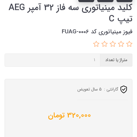
کلید مینیاتوری سه فاز 32 آمپر AEG
تیپ C
فیوز مینیاتوری کد FUAG-0006
متراژ یا تعداد
گارانتی :
5 سال تعویض
320,000
تومان