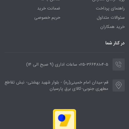
راهنمای پرداخت
ضمانت خرید
سئوالات متداول
حریم خصوصی
خرید همکاران
در کنار شما
025-36648104-5 ساعات اداری (9 صبح الی 14)
قم-میدان امام خمینی(ره) - بلوار شهید بهشتی- نبش تقاطع
مطهری جنوبی-کالای برق پارسیان