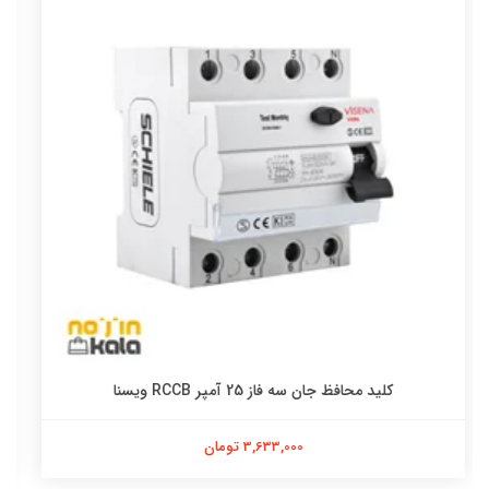
کلید محافظ جان سه فاز 32 آمپر RCCB ویسنا
3,633,000 تومان