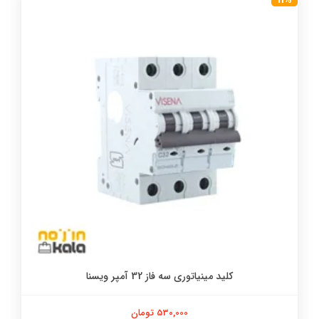
11%
کلید مینیاتوری سه فاز 32 آمپر ویسنا
530,000 تومان