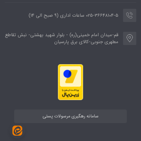
025-36648104-5 ساعات اداری (9 صبح الی 14)
قم-میدان امام خمینی(ره) - بلوار شهید بهشتی- نبش تقاطع
مطهری جنوبی-کالای برق پارسیان
سامانه رهگیری مرسولات پستی