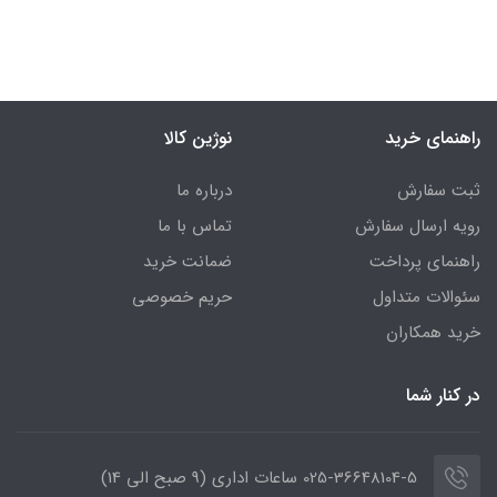
راهنمای خرید
نوژین کالا
ثبت سفارش
درباره ما
رویه ارسال سفارش
تماس با ما
راهنمای پرداخت
ضمانت خرید
سئوالات متداول
حریم خصوصی
خرید همکاران
در کنار شما
025-36648104-5 ساعات اداری (9 صبح الی 14)