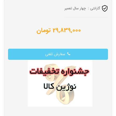
گارانتی :
چهار سال تعمیر
29,839,000
تومان
سفارش تلفنی