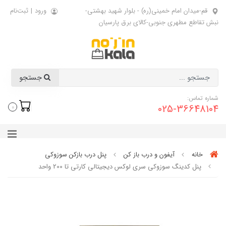
قم-میدان امام خمینی(ره) - بلوار شهید بهشتی-
ورود
|
ثبت‌نام
نبش تقاطع مطهری جنوبی-کالای برق پارسیان
جستجو
شماره تماس:
025-36648104
0
خانه
آیفون و درب باز کن
پنل درب بازکن سوزوکی
پنل کدینگ سوزوکی سری لوکس دیجیتالی کارتی تا 200 واحد