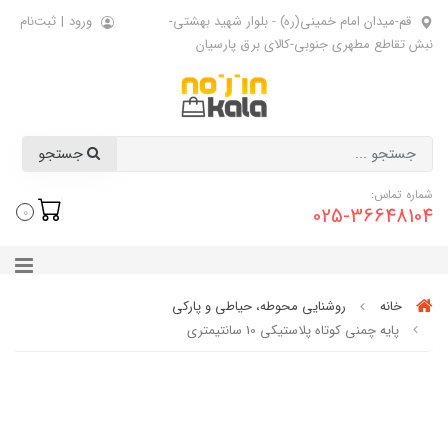
قم-میدان امام خمینی(ره) - بلوار شهید بهشتی-
ورود
|
ثبت‌نام
نبش تقاطع مطهری جنوبی-کالای برق پارسیان
جستجو
شماره تماس:
025-36648104
0
خانه
روشنایی محوطه، حیاطی و پارکی
پایه چمنی کوتاه پلاستیکی 10 سانتیمتری