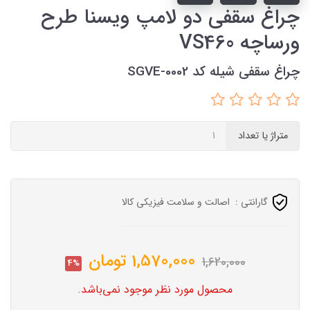
چراغ سقفی دو لامپ ویسنا طرح
ورساچه VS460
چراغ سقفی شیله کد SGVE-0002
متراژ یا تعداد
گارانتی :
اصالت و سلامت فیزیکی کالا
1,570,000
تومان
1,620,000
4%
محصول مورد نظر موجود نمی‌باشد.