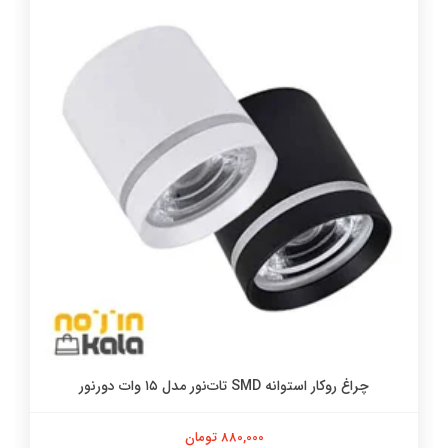
چراغ روکار استوانه SMD تات‌نور مدل ‍۱۵ وات دورنور
880,000 تومان