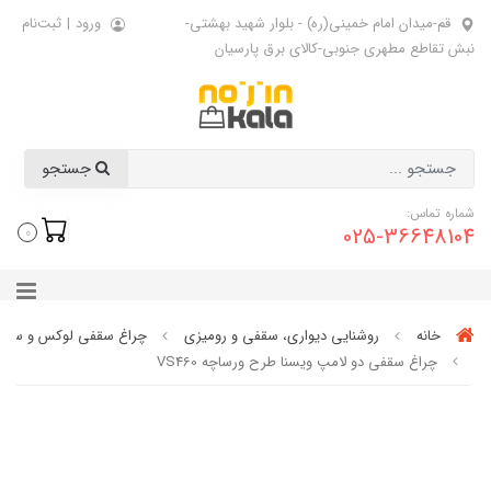
قم-میدان امام خمینی(ره) - بلوار شهید بهشتی-
ورود
|
ثبت‌نام
نبش تقاطع مطهری جنوبی-کالای برق پارسیان
جستجو
شماره تماس:
025-36648104
0
خانه
روشنایی دیواری، سقفی و رومیزی
چراغ سقفی لوکس و ساده
چراغ سقفی دو لامپ ویسنا طرح ورساچه VS460