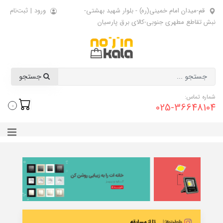
قم-میدان امام خمینی(ره) - بلوار شهید بهشتی-
ورود
|
ثبت‌نام
نبش تقاطع مطهری جنوبی-کالای برق پارسیان
جستجو
شماره تماس:
025-36648104
0