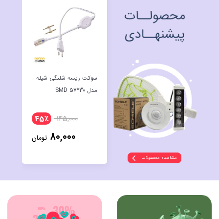
سوکت ریسه شلنگی شیله
مدل SMD 57*30
45٪
145,000
80,000
تومان
مشاهده محصولات