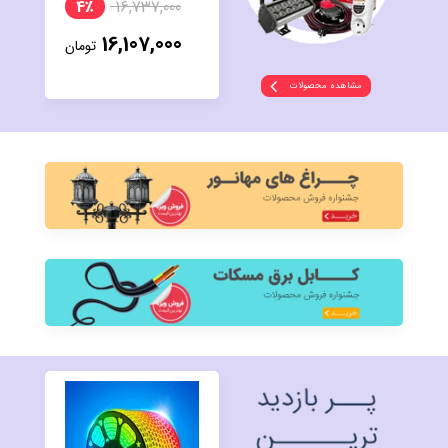
4٪
16,737,000
16,107,000
تومان
مشاهده محصولات