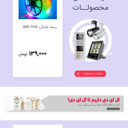
ریسه شلنگی SMD RGB
کلی
مدل
139,000
تومان
مشاهده محصولات