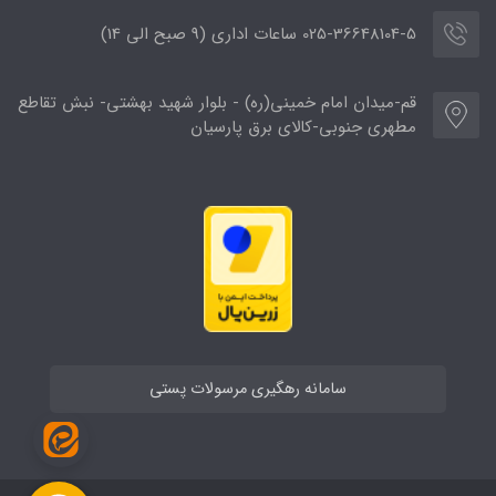
025-36648104-5 ساعات اداری (9 صبح الی 14)
قم-میدان امام خمینی(ره) - بلوار شهید بهشتی- نبش تقاطع
مطهری جنوبی-کالای برق پارسیان
سامانه رهگیری مرسولات پستی