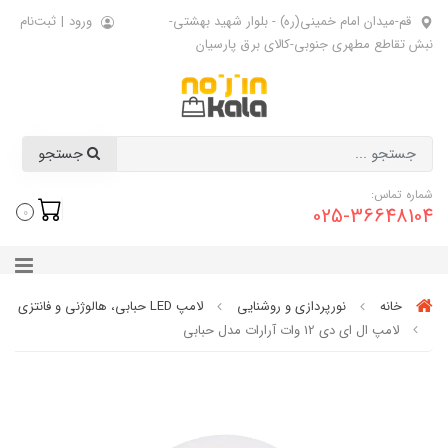
قم-میدان امام خمینی(ره) - بلوار شهید بهشتی-
ورود
|
ثبت‌نام
نبش تقاطع مطهری جنوبی-کالای برق پارسیان
جستجو
شماره تماس:
025-36648104
0
خانه
نورپردازی و روشنایی
لامپ LED حبابی، هالوژنی و فانتزی
لامپ ال ای دی 12 وات آرارات مدل حبابی