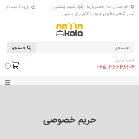
قم-میدان امام خمینی(ره) - بلوار شهید بهشتی-
ورود
|
ثبت‌نام
نبش تقاطع مطهری جنوبی-کالای برق پارسیان
جستجو
شماره تماس:
025-36648104
0
حریم خصوصی